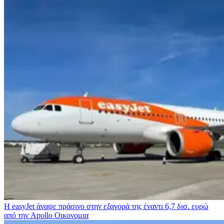
Η easyJet άναψε πράσινο στην εξαγορά της έναντι 6,7 δισ. ευρώ
από την Apollo
Οικονομια