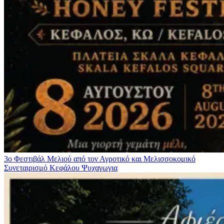
3ο Φεστιβάλ Μελιού από τον Αγροτικό και Μελισσοκομικό
Συνεταιρισμό Κεφάλου
Ψυχαγωγια