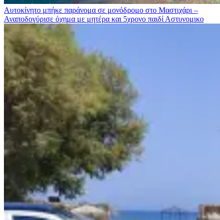
Αυτοκίνητο μπήκε παράνομα σε μονόδρομο στο Μαστιχάρι –
Αναποδογύρισε όχημα με μητέρα και 5χρονο παιδί
Αστυνομικο