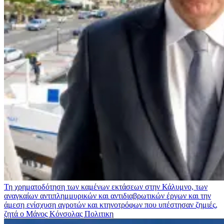
Τη χρηματοδότηση των καμένων εκτάσεων στην Κάλυμνο, των
αναγκαίων αντιπλημμυρικών και αντιδιαβρωτικών έργων και την
άμεση ενίσχυση αγροτών και κτηνοτρόφων που υπέστησαν ζημιές,
ζητά ο Μάνος Κόνσολας
Πολιτικη