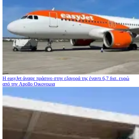
Η easyJet άναψε πράσινο στην εξαγορά της έναντι 6,7 δισ. ευρώ
από την Apollo
Οικονομια