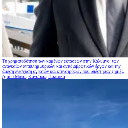
Τη χρηματοδότηση των καμένων εκτάσεων στην Κάλυμνο, των
αναγκαίων αντιπλημμυρικών και αντιδιαβρωτικών έργων και την
άμεση ενίσχυση αγροτών και κτηνοτρόφων που υπέστησαν ζημιές,
ζητά ο Μάνος Κόνσολας
Πολιτικη