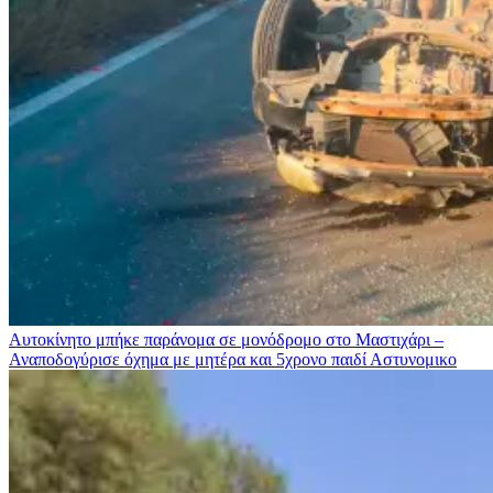
Αυτοκίνητο μπήκε παράνομα σε μονόδρομο στο Μαστιχάρι –
Αναποδογύρισε όχημα με μητέρα και 5χρονο παιδί
Αστυνομικο