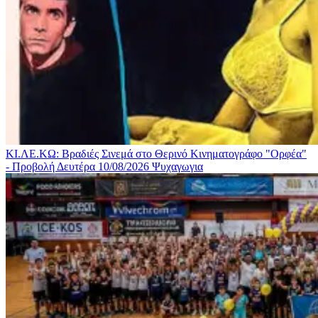
ΚΙ.ΛΕ.ΚΩ: Βραδιές Σινεμά στο Θερινό Κινηματογράφο "Ορφέα"
- Προβολή Δευτέρα 10/08/2026
Ψυχαγωγια