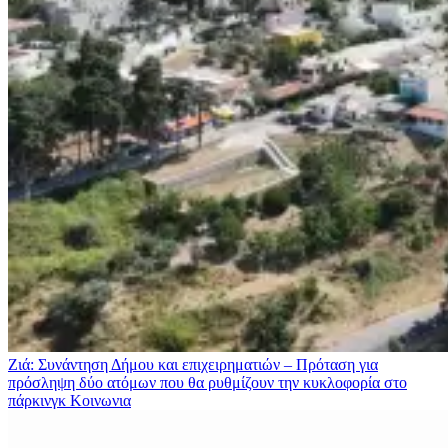
Ζιά: Συνάντηση Δήμου και επιχειρηματιών – Πρόταση για
πρόσληψη δύο ατόμων που θα ρυθμίζουν την κυκλοφορία στο
πάρκινγκ
Κοινωνια