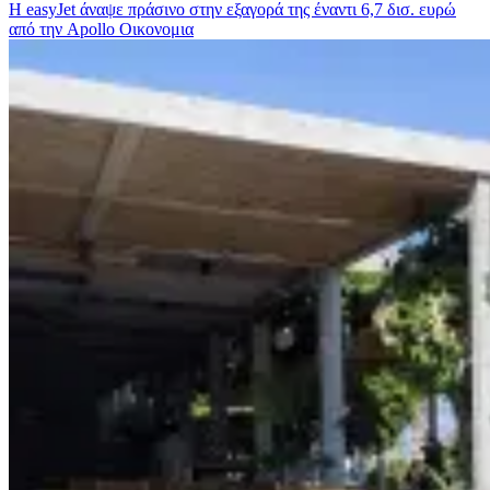
Η easyJet άναψε πράσινο στην εξαγορά της έναντι 6,7 δισ. ευρώ
από την Apollo
Οικονομια