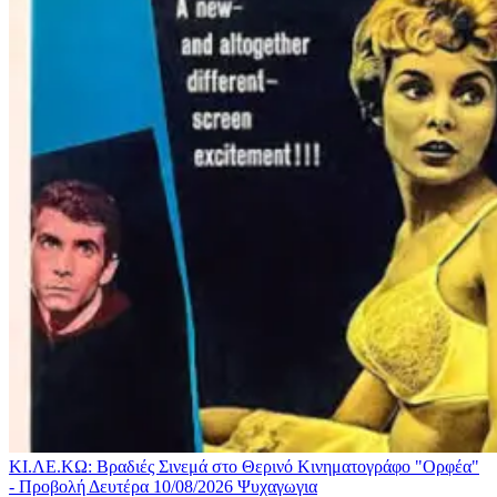
ΚΙ.ΛΕ.ΚΩ: Βραδιές Σινεμά στο Θερινό Κινηματογράφο "Ορφέα"
- Προβολή Δευτέρα 10/08/2026
Ψυχαγωγια