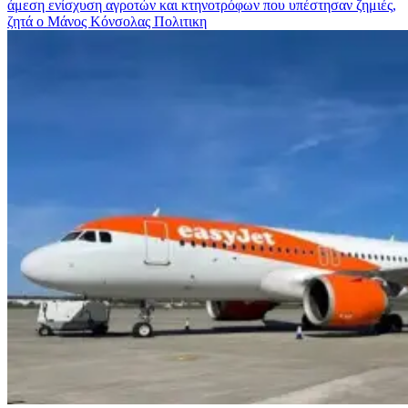
άμεση ενίσχυση αγροτών και κτηνοτρόφων που υπέστησαν ζημιές,
ζητά ο Μάνος Κόνσολας
Πολιτικη