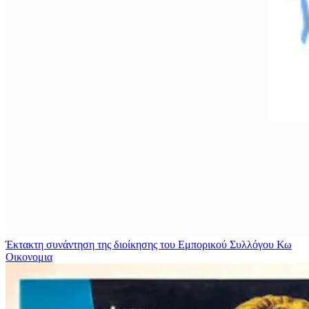
Έκτακτη συνάντηση της διοίκησης του Εμπορικού Συλλόγου Κω
Οικονομια