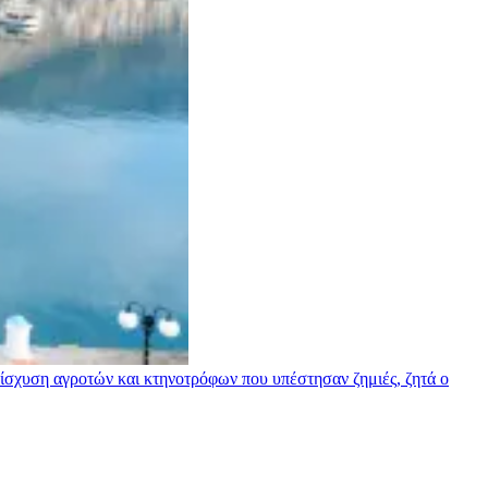
σχυση αγροτών και κτηνοτρόφων που υπέστησαν ζημιές, ζητά ο