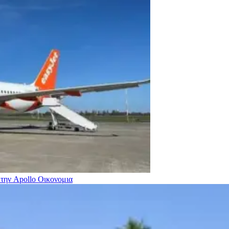
 την Apollo
Οικονομια