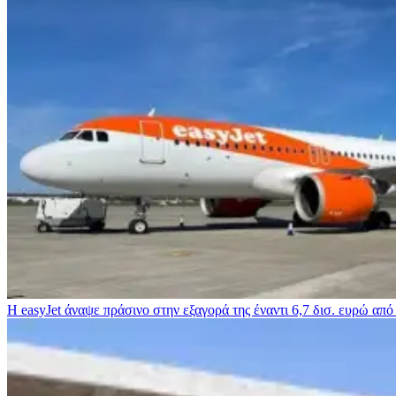
Η easyJet άναψε πράσινο στην εξαγορά της έναντι 6,7 δισ. ευρώ από