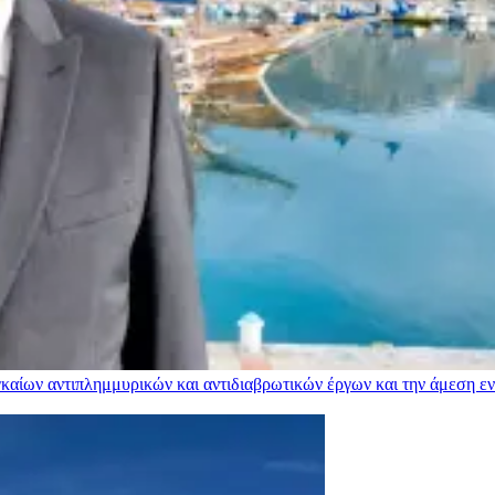
αίων αντιπλημμυρικών και αντιδιαβρωτικών έργων και την άμεση ενί