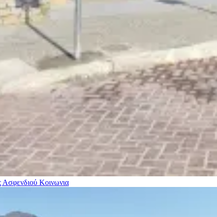
ας Ασφενδιού
Κοινωνια