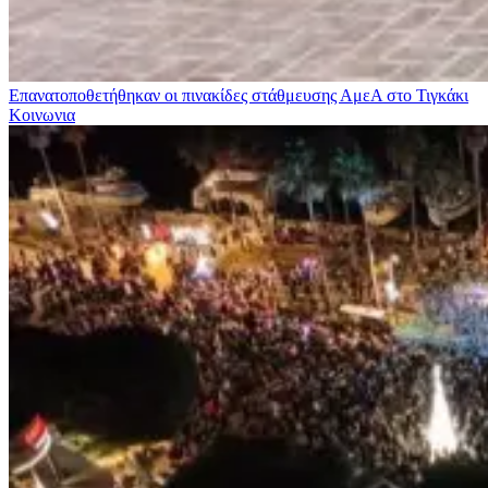
Επανατοποθετήθηκαν οι πινακίδες στάθμευσης ΑμεΑ στο Τιγκάκι
Κοινωνια