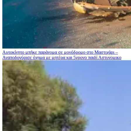
Αυτοκίνητο μπήκε παράνομα σε μονόδρομο στο Μαστιχάρι –
Αναποδογύρισε όχημα με μητέρα και 5χρονο παιδί
Αστυνομικο