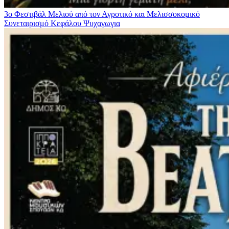
3ο Φεστιβάλ Μελιού από τον Αγροτικό και Μελισσοκομικό
Συνεταιρισμό Κεφάλου
Ψυχαγωγια