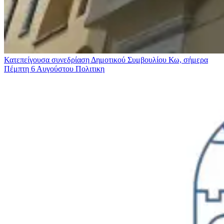
Κατεπείγουσα συνεδρίαση Δημοτικού Συμβουλίου Κω, σήμερα
Πέμπτη 6 Αυγούστου
Πολιτικη