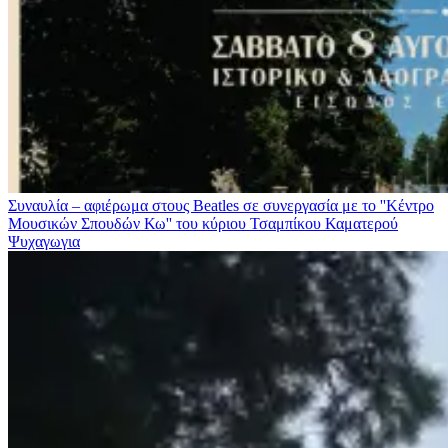
Συναυλία – αφιέρωμα στους Beatles σε συνεργασία με το ''Κέντρο
Μουσικών Σπουδών Κω'' του κύριου Τσαμπίκου Καματερού
Ψυχαγωγια