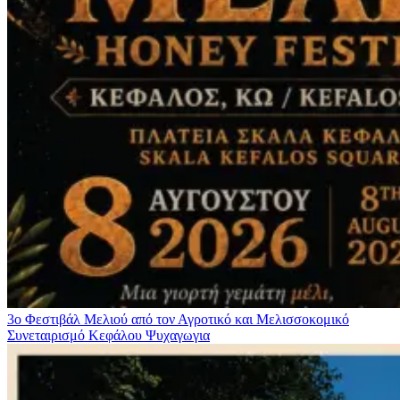
3ο Φεστιβάλ Μελιού από τον Αγροτικό και Μελισσοκομικό
Συνεταιρισμό Κεφάλου
Ψυχαγωγια