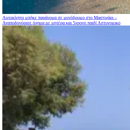
Αυτοκίνητο μπήκε παράνομα σε μονόδρομο στο Μαστιχάρι –
Αναποδογύρισε όχημα με μητέρα και 5χρονο παιδί
Αστυνομικο