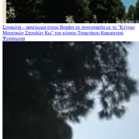
Συναυλία – αφιέρωμα στους Beatles σε συνεργασία με το ''Κέντρο
Μουσικών Σπουδών Κω'' του κύριου Τσαμπίκου Καματερού
Ψυχαγωγια