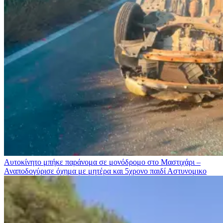
Αυτοκίνητο μπήκε παράνομα σε μονόδρομο στο Μαστιχάρι –
Αναποδογύρισε όχημα με μητέρα και 5χρονο παιδί
Αστυνομικο