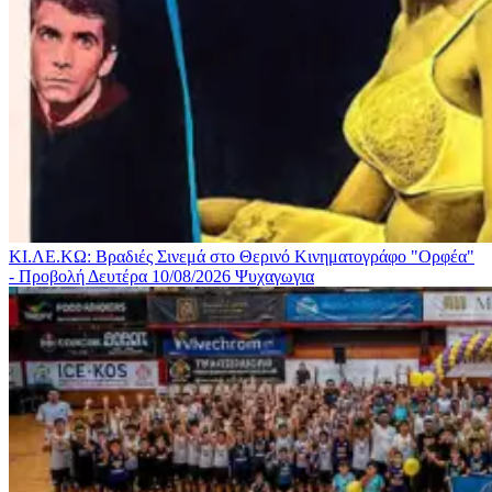
ΚΙ.ΛΕ.ΚΩ: Βραδιές Σινεμά στο Θερινό Κινηματογράφο "Ορφέα"
- Προβολή Δευτέρα 10/08/2026
Ψυχαγωγια