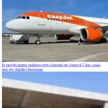
Η easyJet άναψε πράσινο στην εξαγορά της έναντι 6,7 δισ. ευρώ
από την Apollo
Οικονομια