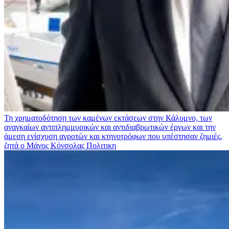
Τη χρηματοδότηση των καμένων εκτάσεων στην Κάλυμνο, των
αναγκαίων αντιπλημμυρικών και αντιδιαβρωτικών έργων και την
άμεση ενίσχυση αγροτών και κτηνοτρόφων που υπέστησαν ζημιές,
ζητά ο Μάνος Κόνσολας
Πολιτικη