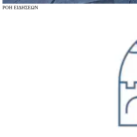
ΡΟΗ
ΕΙΔΗΣΕΩΝ