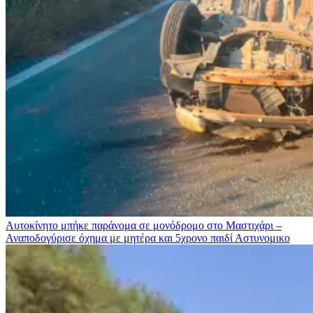
Αυτοκίνητο μπήκε παράνομα σε μονόδρομο στο Μαστιχάρι –
Αναποδογύρισε όχημα με μητέρα και 5χρονο παιδί
Αστυνομικο