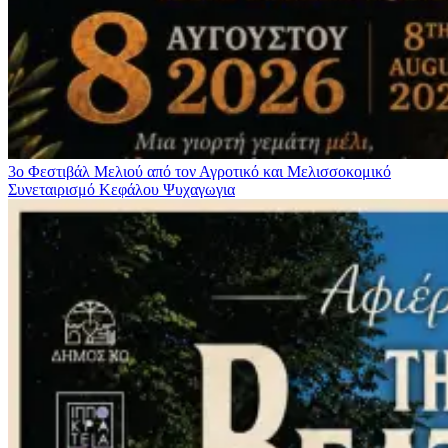
3ο Φεστιβάλ Μελιού από τον Αγροτικό και Μελισσοκομικό
Συνεταιρισμό Κεφάλου
Ψυχαγωγια