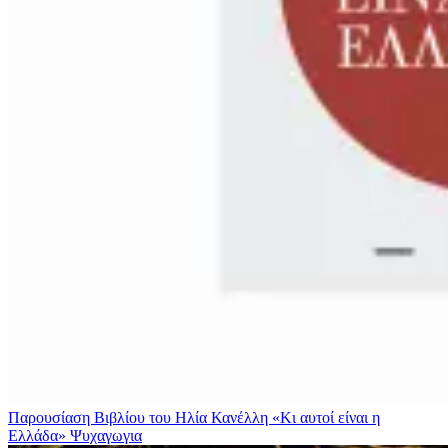
Παρουσίαση Βιβλίου του Ηλία Κανέλλη «Κι αυτοί είναι η
Ελλάδα»
Ψυχαγωγια