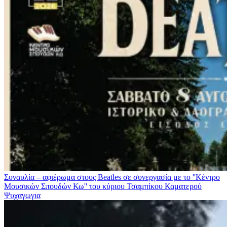
Συναυλία – αφιέρωμα στους Beatles σε συνεργασία με το ''Κέντρο
Μουσικών Σπουδών Κω'' του κύριου Τσαμπίκου Καματερού
Ψυχαγωγια