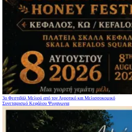
3ο Φεστιβάλ Μελιού από τον Αγροτικό και Μελισσοκομικό
Συνεταιρισμό Κεφάλου
Ψυχαγωγια