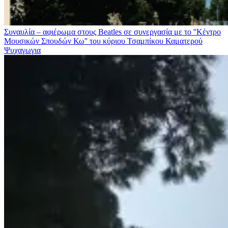
Συναυλία – αφιέρωμα στους Beatles σε συνεργασία με το ''Κέντρο
Μουσικών Σπουδών Κω'' του κύριου Τσαμπίκου Καματερού
Ψυχαγωγια