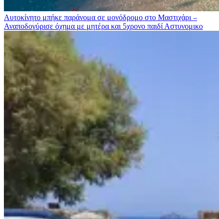
Αυτοκίνητο μπήκε παράνομα σε μονόδρομο στο Μαστιχάρι –
Αναποδογύρισε όχημα με μητέρα και 5χρονο παιδί
Αστυνομικο