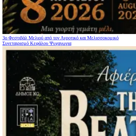
3ο Φεστιβάλ Μελιού από τον Αγροτικό και Μελισσοκομικό
Συνεταιρισμό Κεφάλου
Ψυχαγωγια