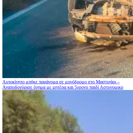
Αυτοκίνητο μπήκε παράνομα σε μονόδρομο στο Μαστιχάρι –
Αναποδογύρισε όχημα με μητέρα και 5χρονο παιδί
Αστυνομικο