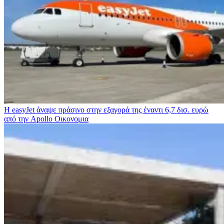
Η easyJet άναψε πράσινο στην εξαγορά της έναντι 6,7 δισ. ευρώ
από την Apollo
Οικονομια