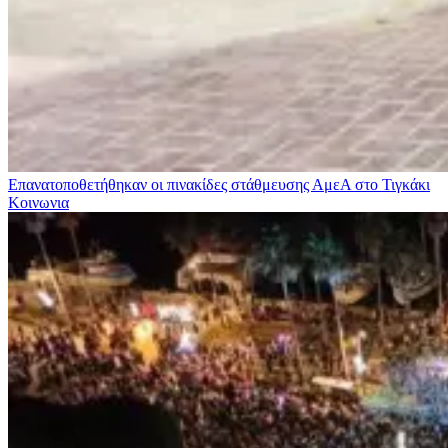
Επανατοποθετήθηκαν οι πινακίδες στάθμευσης ΑμεΑ στο Τιγκάκι
Κοινωνια