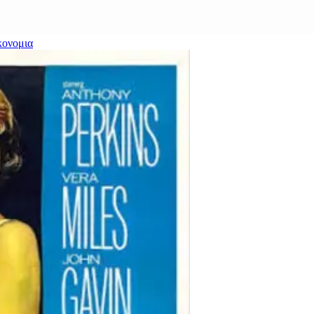
κονομια