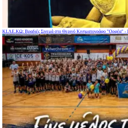
ΚΙ.ΛΕ.ΚΩ: Βραδιές Σινεμά στο Θερινό Κινηματογράφο "Ορφέα" -