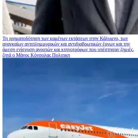
Τη χρηματοδότηση των καμένων εκτάσεων στην Κάλυμνο, των
αναγκαίων αντιπλημμυρικών και αντιδιαβρωτικών έργων και την
άμεση ενίσχυση αγροτών και κτηνοτρόφων που υπέστησαν ζημιές,
ζητά ο Μάνος Κόνσολας
Πολιτικη