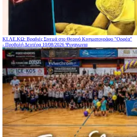
ΚΙ.ΛΕ.ΚΩ: Βραδιές Σινεμά στο Θερινό Κινηματογράφο "Ορφέα"
- Προβολή Δευτέρα 10/08/2026
Ψυχαγωγια