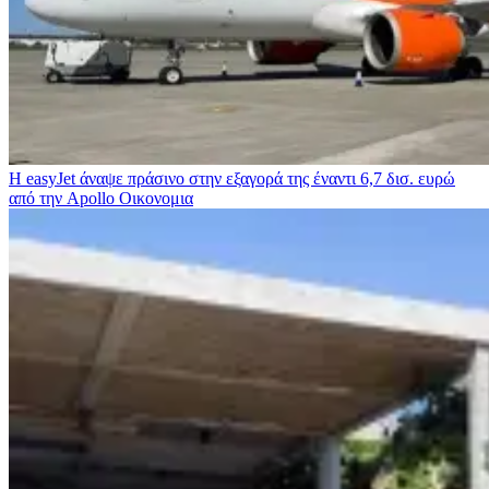
Η easyJet άναψε πράσινο στην εξαγορά της έναντι 6,7 δισ. ευρώ
από την Apollo
Οικονομια