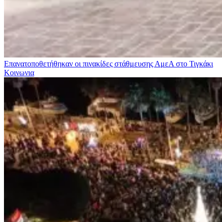
Επανατοποθετήθηκαν οι πινακίδες στάθμευσης ΑμεΑ στο Τιγκάκι
Κοινωνια