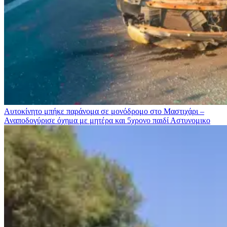
Αυτοκίνητο μπήκε παράνομα σε μονόδρομο στο Μαστιχάρι –
Αναποδογύρισε όχημα με μητέρα και 5χρονο παιδί
Αστυνομικο