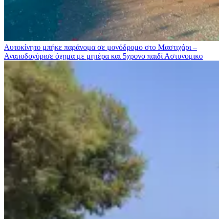
Αυτοκίνητο μπήκε παράνομα σε μονόδρομο στο Μαστιχάρι –
Αναποδογύρισε όχημα με μητέρα και 5χρονο παιδί
Αστυνομικο