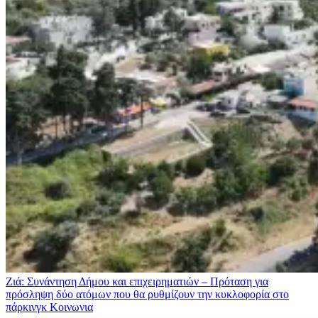
Ζιά: Συνάντηση Δήμου και επιχειρηματιών – Πρόταση για
πρόσληψη δύο ατόμων που θα ρυθμίζουν την κυκλοφορία στο
πάρκινγκ
Κοινωνια