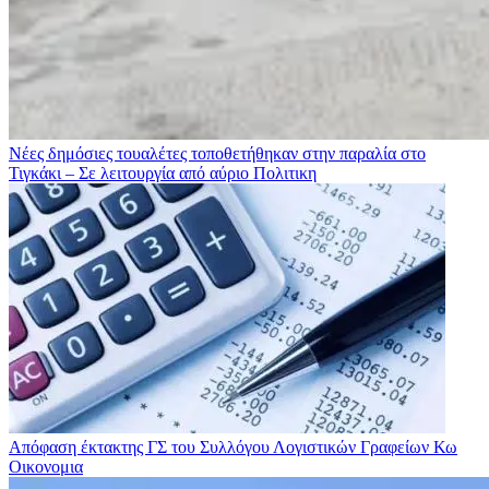
Νέες δημόσιες τουαλέτες τοποθετήθηκαν στην παραλία στο
Τιγκάκι – Σε λειτουργία από αύριο
Πολιτικη
Απόφαση έκτακτης ΓΣ του Συλλόγου Λογιστικών Γραφείων Κω
Οικονομια