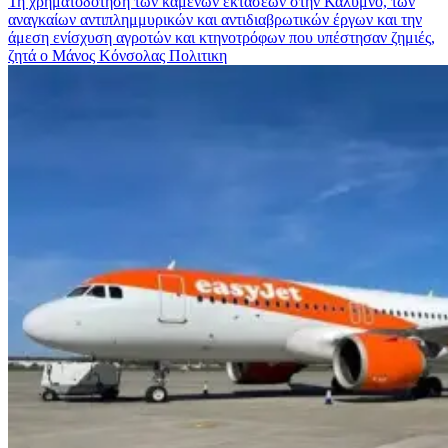
Τη χρηματοδότηση των καμένων εκτάσεων στην Κάλυμνο, των
αναγκαίων αντιπλημμυρικών και αντιδιαβρωτικών έργων και την
άμεση ενίσχυση αγροτών και κτηνοτρόφων που υπέστησαν ζημιές,
ζητά ο Μάνος Κόνσολας
Πολιτικη