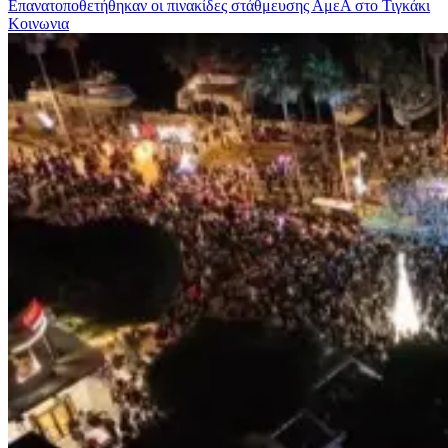
Επανατοποθετήθηκαν οι πινακίδες στάθμευσης ΑμεΑ στο Τιγκάκι
Κοινωνια