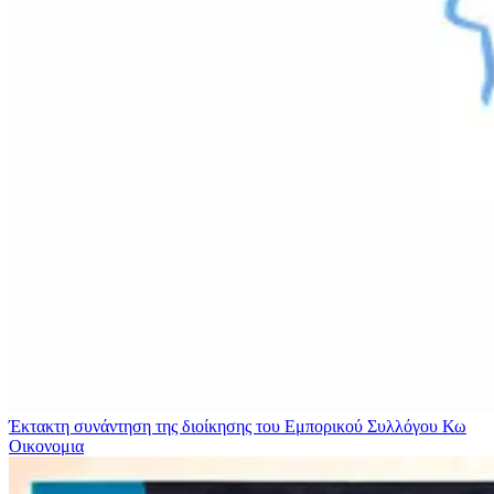
Έκτακτη συνάντηση της διοίκησης του Εμπορικού Συλλόγου Κω
Οικονομια