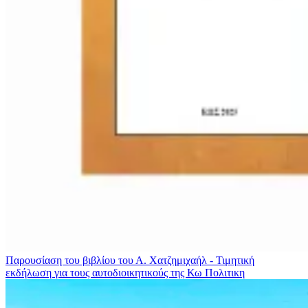
Παρουσίαση του βιβλίου του Α. Χατζημιχαήλ - Τιμητική
εκδήλωση για τους αυτοδιοικητικούς της Κω
Πολιτικη