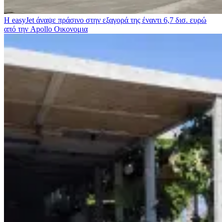
Η easyJet άναψε πράσινο στην εξαγορά της έναντι 6,7 δισ. ευρώ
από την Apollo
Οικονομια