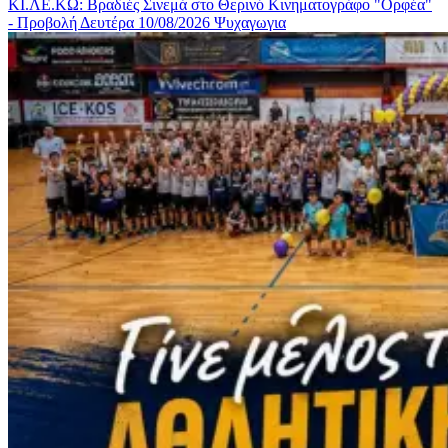
ΚΙ.ΛΕ.ΚΩ: Βραδιές Σινεμά στο Θερινό Κινηματογράφο "Ορφέα"
- Προβολή Δευτέρα 10/08/2026
Ψυχαγωγια