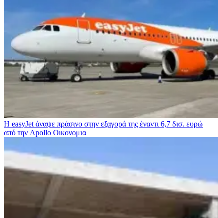
Η easyJet άναψε πράσινο στην εξαγορά της έναντι 6,7 δισ. ευρώ
από την Apollo
Οικονομια