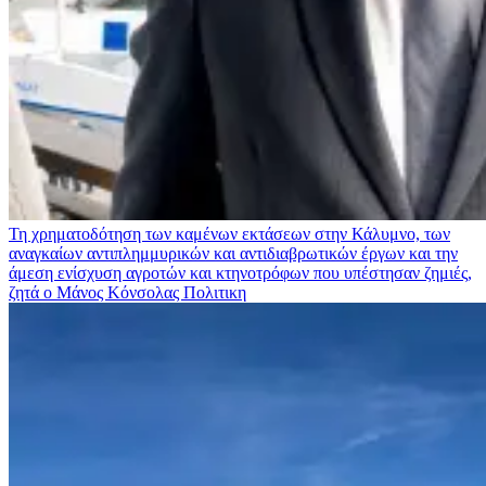
Τη χρηματοδότηση των καμένων εκτάσεων στην Κάλυμνο, των
αναγκαίων αντιπλημμυρικών και αντιδιαβρωτικών έργων και την
άμεση ενίσχυση αγροτών και κτηνοτρόφων που υπέστησαν ζημιές,
ζητά ο Μάνος Κόνσολας
Πολιτικη