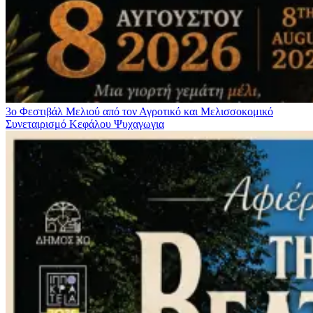
3ο Φεστιβάλ Μελιού από τον Αγροτικό και Μελισσοκομικό
Συνεταιρισμό Κεφάλου
Ψυχαγωγια