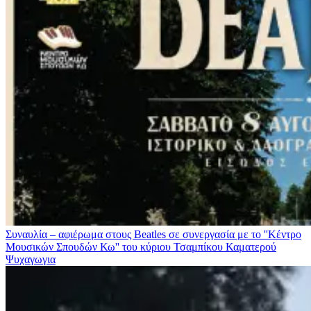
Συναυλία – αφιέρωμα στους Beatles σε συνεργασία με το ''Κέντρο
Μουσικών Σπουδών Κω'' του κύριου Τσαμπίκου Καματερού
Ψυχαγωγια