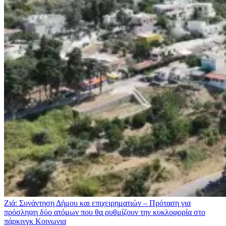
Ζιά: Συνάντηση Δήμου και επιχειρηματιών – Πρόταση για
πρόσληψη δύο ατόμων που θα ρυθμίζουν την κυκλοφορία στο
πάρκινγκ
Κοινωνια