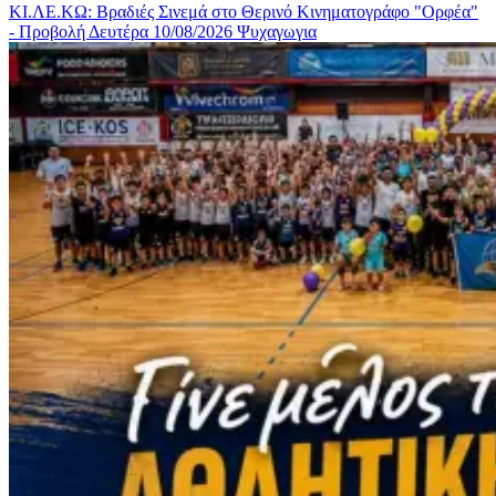
ΚΙ.ΛΕ.ΚΩ: Βραδιές Σινεμά στο Θερινό Κινηματογράφο "Ορφέα"
- Προβολή Δευτέρα 10/08/2026
Ψυχαγωγια