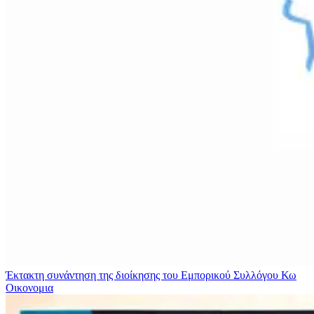
Έκτακτη συνάντηση της διοίκησης του Εμπορικού Συλλόγου Κω
Οικονομια