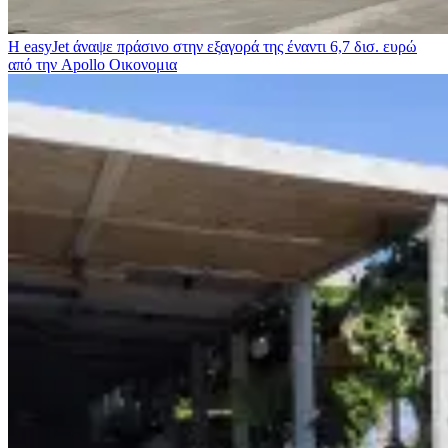
Η easyJet άναψε πράσινο στην εξαγορά της έναντι 6,7 δισ. ευρώ
από την Apollo
Οικονομια