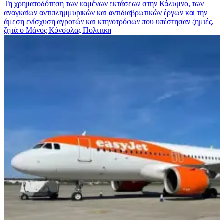
Τη χρηματοδότηση των καμένων εκτάσεων στην Κάλυμνο, των
αναγκαίων αντιπλημμυρικών και αντιδιαβρωτικών έργων και την
άμεση ενίσχυση αγροτών και κτηνοτρόφων που υπέστησαν ζημιές,
ζητά ο Μάνος Κόνσολας
Πολιτικη