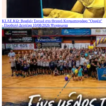
ΚΙ.ΛΕ.ΚΩ: Βραδιές Σινεμά στο Θερινό Κινηματογράφο "Ορφέα"
- Προβολή Δευτέρα 10/08/2026
Ψυχαγωγια