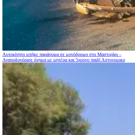
Αυτοκίνητο μπήκε παράνομα σε μονόδρομο στο Μαστιχάρι –
Αναποδογύρισε όχημα με μητέρα και 5χρονο παιδί
Αστυνομικο