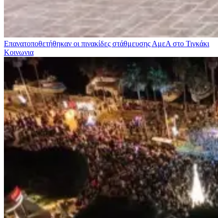
Επανατοποθετήθηκαν οι πινακίδες στάθμευσης ΑμεΑ στο Τιγκάκι
Κοινωνια