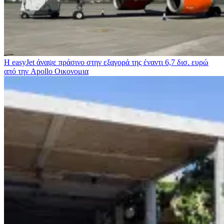
Η easyJet άναψε πράσινο στην εξαγορά της έναντι 6,7 δισ. ευρώ
από την Apollo
Οικονομια