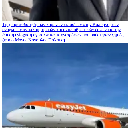
Τη χρηματοδότηση των καμένων εκτάσεων στην Κάλυμνο, των
αναγκαίων αντιπλημμυρικών και αντιδιαβρωτικών έργων και την
άμεση ενίσχυση αγροτών και κτηνοτρόφων που υπέστησαν ζημιές,
ζητά ο Μάνος Κόνσολας
Πολιτικη