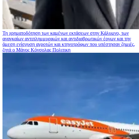
Τη χρηματοδότηση των καμένων εκτάσεων στην Κάλυμνο, των
αναγκαίων αντιπλημμυρικών και αντιδιαβρωτικών έργων και την
άμεση ενίσχυση αγροτών και κτηνοτρόφων που υπέστησαν ζημιές,
ζητά ο Μάνος Κόνσολας
Πολιτικη