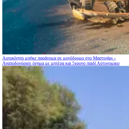
Αυτοκίνητο μπήκε παράνομα σε μονόδρομο στο Μαστιχάρι –
Αναποδογύρισε όχημα με μητέρα και 5χρονο παιδί
Αστυνομικο