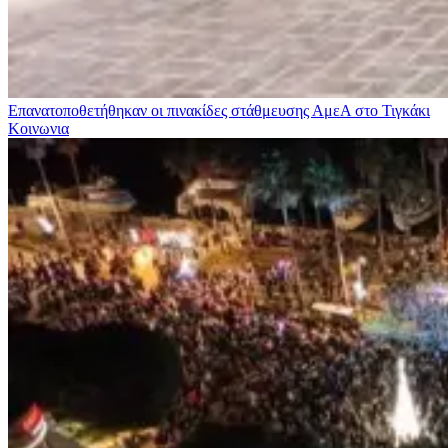
Επανατοποθετήθηκαν οι πινακίδες στάθμευσης ΑμεΑ στο Τιγκάκι
Κοινωνια