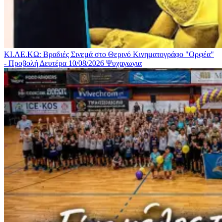
ΚΙ.ΛΕ.ΚΩ: Βραδιές Σινεμά στο Θερινό Κινηματογράφο "Ορφέα"
- Προβολή Δευτέρα 10/08/2026
Ψυχαγωγια