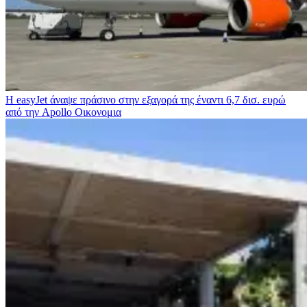
Η easyJet άναψε πράσινο στην εξαγορά της έναντι 6,7 δισ. ευρώ
από την Apollo
Οικονομια