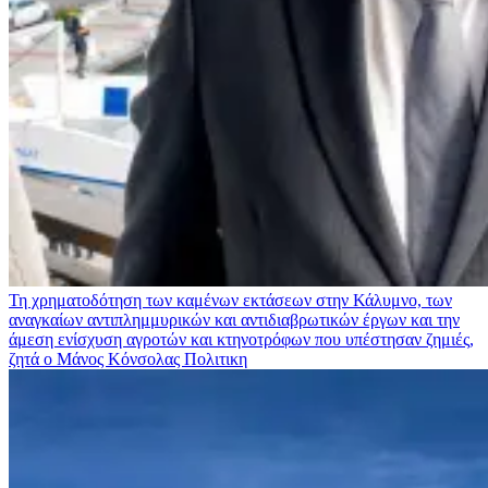
Τη χρηματοδότηση των καμένων εκτάσεων στην Κάλυμνο, των
αναγκαίων αντιπλημμυρικών και αντιδιαβρωτικών έργων και την
άμεση ενίσχυση αγροτών και κτηνοτρόφων που υπέστησαν ζημιές,
ζητά ο Μάνος Κόνσολας
Πολιτικη