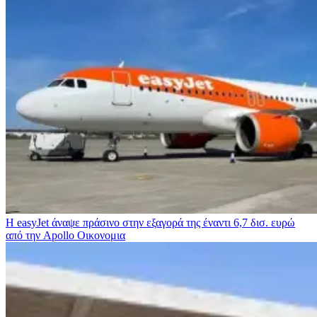
Η easyJet άναψε πράσινο στην εξαγορά της έναντι 6,7 δισ. ευρώ
από την Apollo
Οικονομια