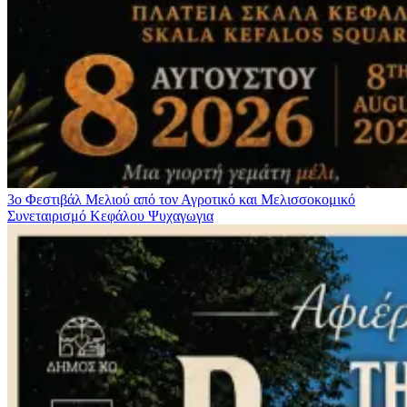
3ο Φεστιβάλ Μελιού από τον Αγροτικό και Μελισσοκομικό
Συνεταιρισμό Κεφάλου
Ψυχαγωγια