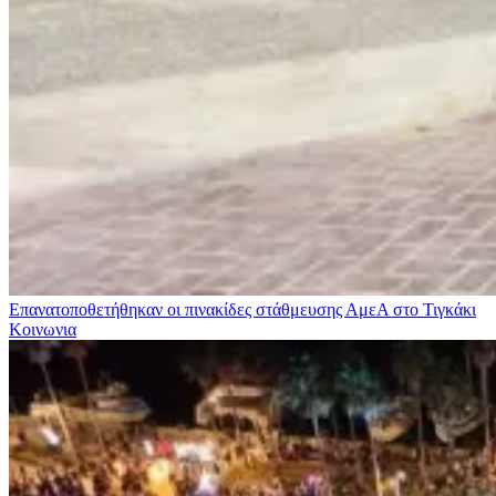
Επανατοποθετήθηκαν οι πινακίδες στάθμευσης ΑμεΑ στο Τιγκάκι
Κοινωνια