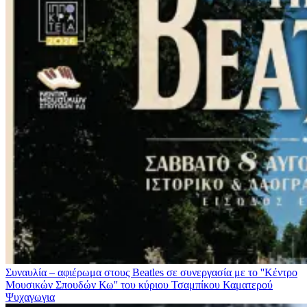
Συναυλία – αφιέρωμα στους Beatles σε συνεργασία με το ''Κέντρο
Μουσικών Σπουδών Κω'' του κύριου Τσαμπίκου Καματερού
Ψυχαγωγια