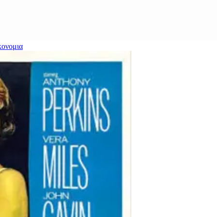
κονομια