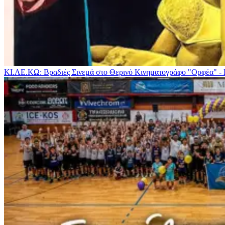
ΚΙ.ΛΕ.ΚΩ: Βραδιές Σινεμά στο Θερινό Κινηματογράφο "Ορφέα" -