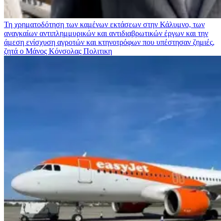
Τη χρηματοδότηση των καμένων εκτάσεων στην Κάλυμνο, των
αναγκαίων αντιπλημμυρικών και αντιδιαβρωτικών έργων και την
άμεση ενίσχυση αγροτών και κτηνοτρόφων που υπέστησαν ζημιές,
ζητά ο Μάνος Κόνσολας
Πολιτικη