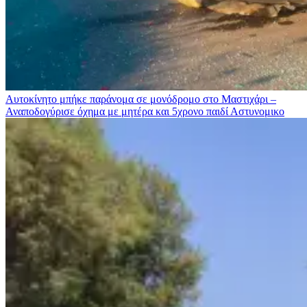
Αυτοκίνητο μπήκε παράνομα σε μονόδρομο στο Μαστιχάρι –
Αναποδογύρισε όχημα με μητέρα και 5χρονο παιδί
Αστυνομικο