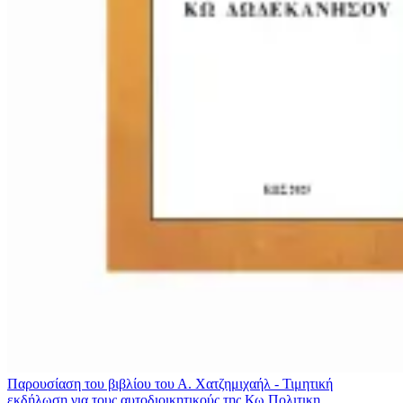
Παρουσίαση του βιβλίου του Α. Χατζημιχαήλ - Τιμητική
εκδήλωση για τους αυτοδιοικητικούς της Κω
Πολιτικη