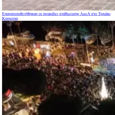
Επανατοποθετήθηκαν οι πινακίδες στάθμευσης ΑμεΑ στο Τιγκάκι
Κοινωνια