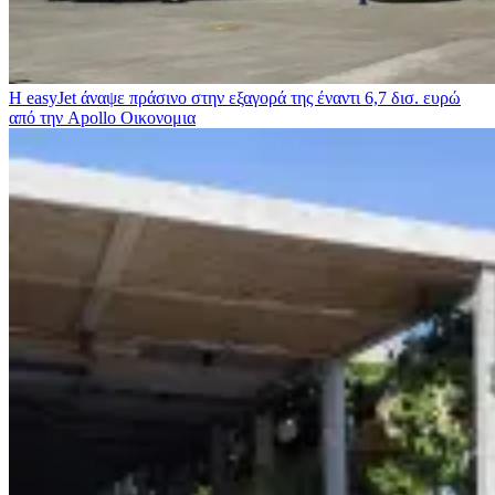
Η easyJet άναψε πράσινο στην εξαγορά της έναντι 6,7 δισ. ευρώ
από την Apollo
Οικονομια