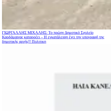
ΓΙΩΡΓΑΛΛΗΣ ΜΙΧΑΛΗΣ: Το πρώην Δημοτικό Σχολείο
Καρδάμαινας καταρρέει – Η εγκατάλειψη έχει την υπογραφή της
δημοτικής αρχής!!
Πολιτικη