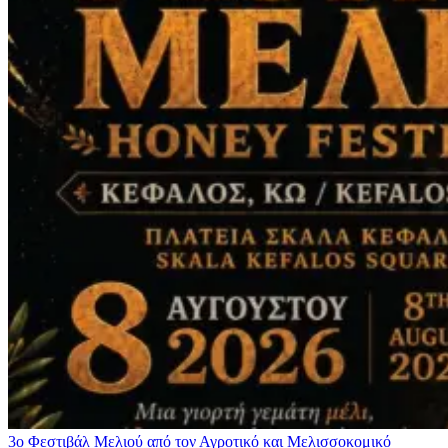
3ο Φεστιβάλ Μελιού από τον Αγροτικό και Μελισσοκομικό