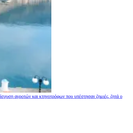
σχυση αγροτών και κτηνοτρόφων που υπέστησαν ζημιές, ζητά ο