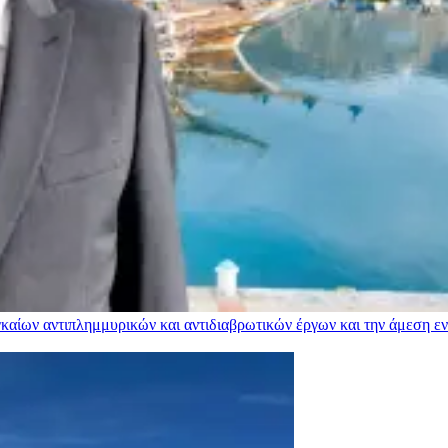
αίων αντιπλημμυρικών και αντιδιαβρωτικών έργων και την άμεση ενί