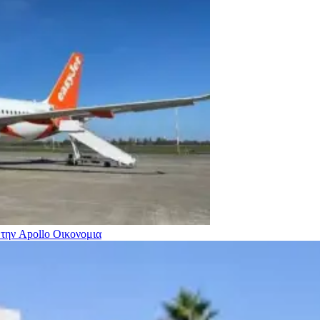
 την Apollo
Οικονομια