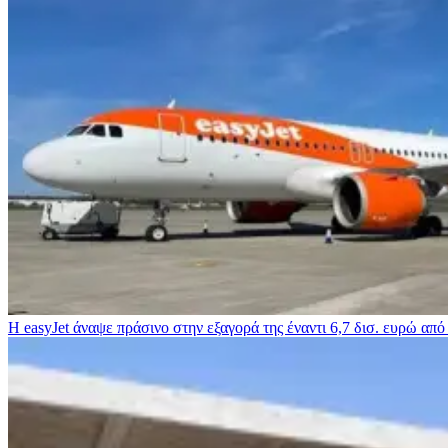
Η easyJet άναψε πράσινο στην εξαγορά της έναντι 6,7 δισ. ευρώ από