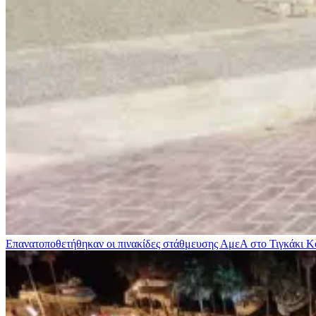
Επανατοποθετήθηκαν οι πινακίδες στάθμευσης ΑμεΑ στο Τιγκάκι
Κ