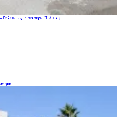
– Σε λειτουργία από αύριο
Πολιτικη
ονομια