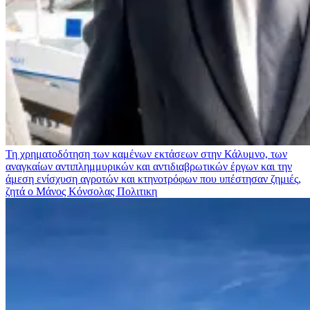
Τη χρηματοδότηση των καμένων εκτάσεων στην Κάλυμνο, των
αναγκαίων αντιπλημμυρικών και αντιδιαβρωτικών έργων και την
άμεση ενίσχυση αγροτών και κτηνοτρόφων που υπέστησαν ζημιές,
ζητά ο Μάνος Κόνσολας
Πολιτικη