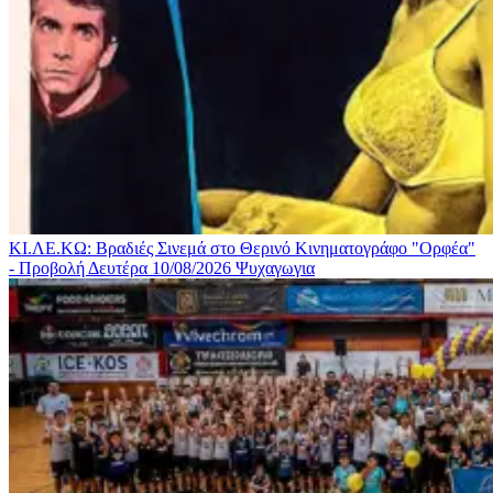
ΚΙ.ΛΕ.ΚΩ: Βραδιές Σινεμά στο Θερινό Κινηματογράφο "Ορφέα"
- Προβολή Δευτέρα 10/08/2026
Ψυχαγωγια