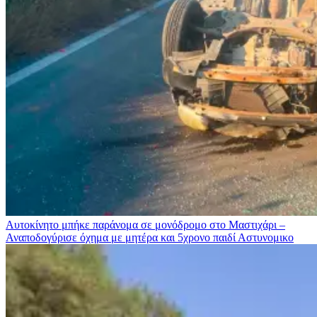
Αυτοκίνητο μπήκε παράνομα σε μονόδρομο στο Μαστιχάρι –
Αναποδογύρισε όχημα με μητέρα και 5χρονο παιδί
Αστυνομικο