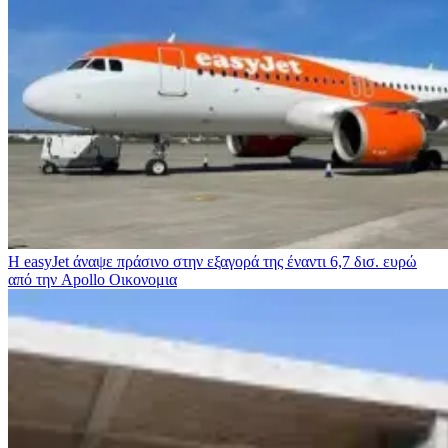
Η easyJet άναψε πράσινο στην εξαγορά της έναντι 6,7 δισ. ευρώ
από την Apollo
Οικονομια