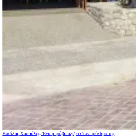
Βασίλης Χαδούλης: Ένα μπράβο αξίζει στον πρόεδρο της