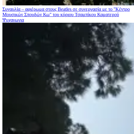
Συναυλία – αφιέρωμα στους Beatles σε συνεργασία με το ''Κέντρο
Μουσικών Σπουδών Κω'' του κύριου Τσαμπίκου Καματερού
Ψυχαγωγια