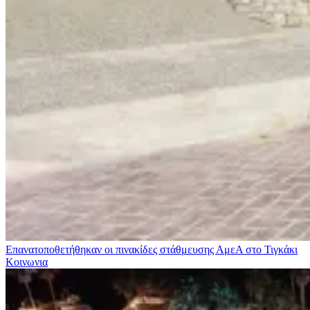
Επανατοποθετήθηκαν οι πινακίδες στάθμευσης ΑμεΑ στο Τιγκάκι
Κοινωνια