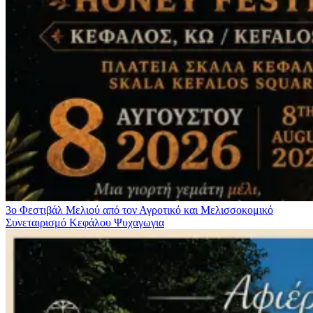
3ο Φεστιβάλ Μελιού από τον Αγροτικό και Μελισσοκομικό
Συνεταιρισμό Κεφάλου
Ψυχαγωγια