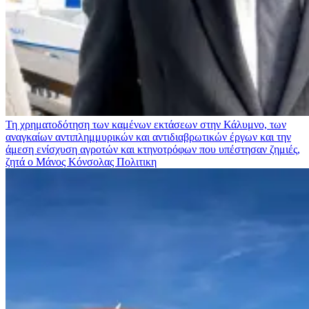
Τη χρηματοδότηση των καμένων εκτάσεων στην Κάλυμνο, των
αναγκαίων αντιπλημμυρικών και αντιδιαβρωτικών έργων και την
άμεση ενίσχυση αγροτών και κτηνοτρόφων που υπέστησαν ζημιές,
ζητά ο Μάνος Κόνσολας
Πολιτικη