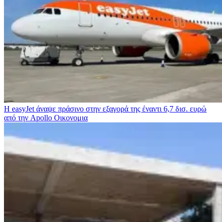
Η easyJet άναψε πράσινο στην εξαγορά της έναντι 6,7 δισ. ευρώ
από την Apollo
Οικονομια