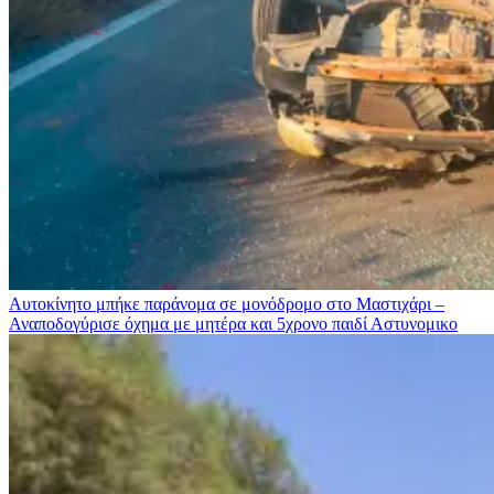
Αυτοκίνητο μπήκε παράνομα σε μονόδρομο στο Μαστιχάρι –
Αναποδογύρισε όχημα με μητέρα και 5χρονο παιδί
Αστυνομικο