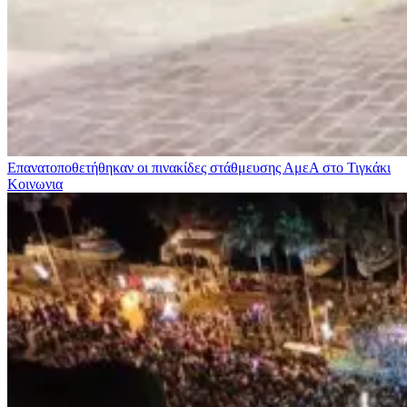
Επανατοποθετήθηκαν οι πινακίδες στάθμευσης ΑμεΑ στο Τιγκάκι
Κοινωνια