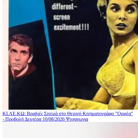
ΚΙ.ΛΕ.ΚΩ: Βραδιές Σινεμά στο Θερινό Κινηματογράφο "Ορφέα"
- Προβολή Δευτέρα 10/08/2026
Ψυχαγωγια