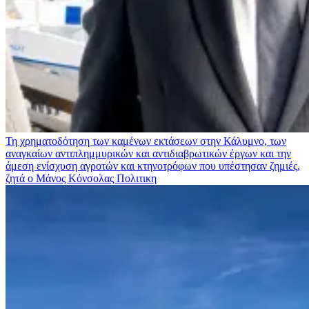
Τη χρηματοδότηση των καμένων εκτάσεων στην Κάλυμνο, των
αναγκαίων αντιπλημμυρικών και αντιδιαβρωτικών έργων και την
άμεση ενίσχυση αγροτών και κτηνοτρόφων που υπέστησαν ζημιές,
ζητά ο Μάνος Κόνσολας
Πολιτικη