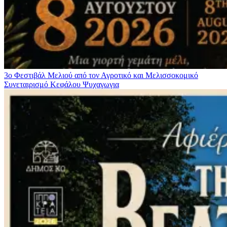
3ο Φεστιβάλ Μελιού από τον Αγροτικό και Μελισσοκομικό
Συνεταιρισμό Κεφάλου
Ψυχαγωγια