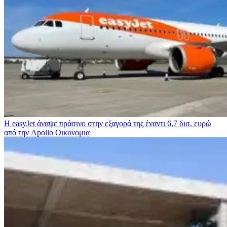
Η easyJet άναψε πράσινο στην εξαγορά της έναντι 6,7 δισ. ευρώ
από την Apollo
Οικονομια