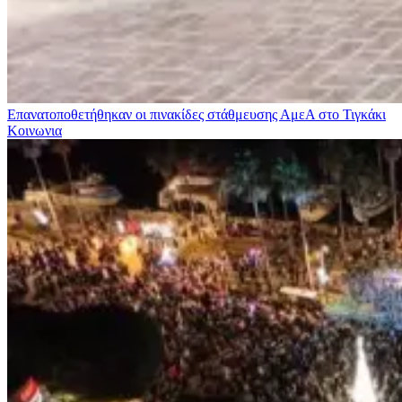
Επανατοποθετήθηκαν οι πινακίδες στάθμευσης ΑμεΑ στο Τιγκάκι
Κοινωνια