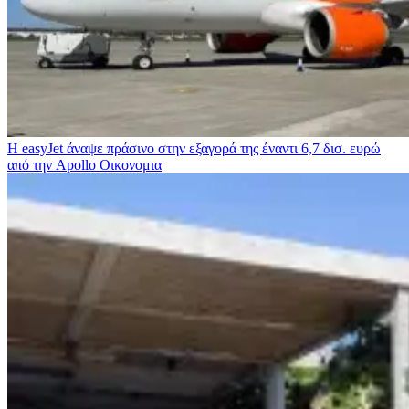
Η easyJet άναψε πράσινο στην εξαγορά της έναντι 6,7 δισ. ευρώ
από την Apollo
Οικονομια