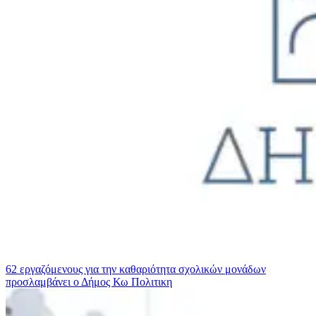
62 εργαζόμενους για την καθαριότητα σχολικών μονάδων
προσλαμβάνει ο Δήμος Κω
Πολιτικη