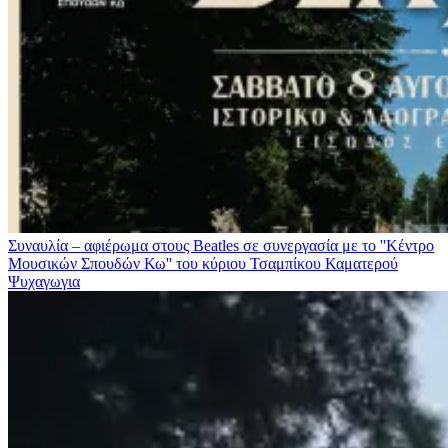
Συναυλία – αφιέρωμα στους Beatles σε συνεργασία με το ''Κέντρο
Μουσικών Σπουδών Κω'' του κύριου Τσαμπίκου Καματερού
Ψυχαγωγια