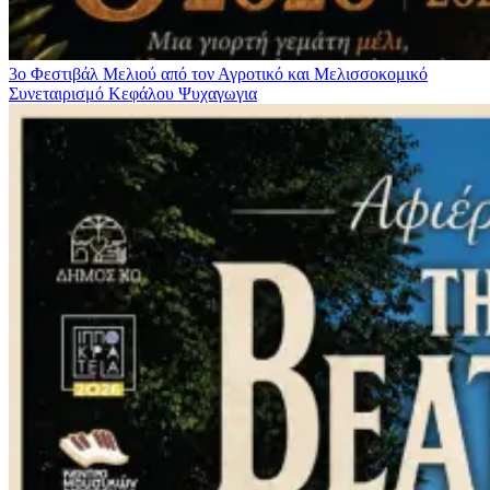
3ο Φεστιβάλ Μελιού από τον Αγροτικό και Μελισσοκομικό
Συνεταιρισμό Κεφάλου
Ψυχαγωγια