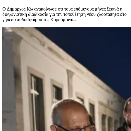
Ο Δήμαρχος Κω ανακοίνωσε ότι τους επόμενους μήνες ξεκινά η
διαγωνιστική διαδικασία για την τοποθέτηση νέου χλοοτάπητα στο
γήπεδο ποδοσφαίρου της Καρδάμαινας.