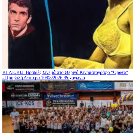
ΚΙ.ΛΕ.ΚΩ: Βραδιές Σινεμά στο Θερινό Κινηματογράφο "Ορφέα"
- Προβολή Δευτέρα 10/08/2026
Ψυχαγωγια