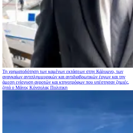
Τη χρηματοδότηση των καμένων εκτάσεων στην Κάλυμνο, των
αναγκαίων αντιπλημμυρικών και αντιδιαβρωτικών έργων και την
άμεση ενίσχυση αγροτών και κτηνοτρόφων που υπέστησαν ζημιές,
ζητά ο Μάνος Κόνσολας
Πολιτικη