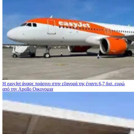
Η easyJet άναψε πράσινο στην εξαγορά της έναντι 6,7 δισ. ευρώ
από την Apollo
Οικονομια