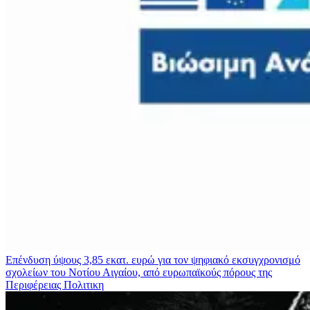
Επένδυση ύψους 3,85 εκατ. ευρώ για τον ψηφιακό εκσυγχρονισμό
σχολείων του Νοτίου Αιγαίου, από ευρωπαϊκούς πόρους της
Περιφέρειας
Πολιτικη