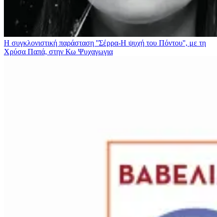
Η συγκλονιστική παράσταση ''Σέρρα-Η ψυχή του Πόντου'', με τη
Χρύσα Παπά, στην Κω
Ψυχαγωγια