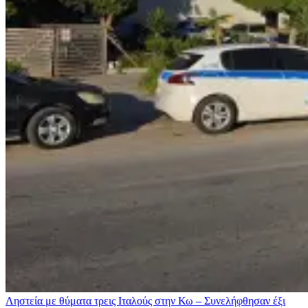
Ληστεία με θύματα τρεις Ιταλούς στην Κω – Συνελήφθησαν έξι