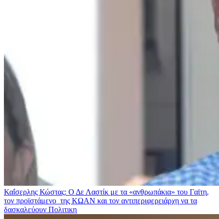
Καΐσερλης Κώστας: Ο Δε Λαστίκ με τα «ανθρωπάκια» του Γαϊτη,
τον προϊστάμενο της ΚΩΑΝ και τον αντιπεριφερειάρχη να τα
δασκαλεύουν
Πολιτικη