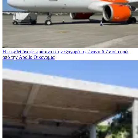
Η easyJet άναψε πράσινο στην εξαγορά της έναντι 6,7 δισ. ευρώ
από την Apollo
Οικονομια