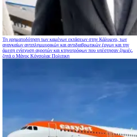
Τη χρηματοδότηση των καμένων εκτάσεων στην Κάλυμνο, των
αναγκαίων αντιπλημμυρικών και αντιδιαβρωτικών έργων και την
άμεση ενίσχυση αγροτών και κτηνοτρόφων που υπέστησαν ζημιές,
ζητά ο Μάνος Κόνσολας
Πολιτικη