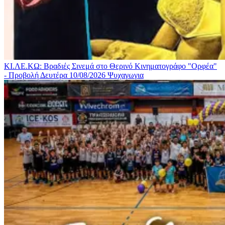
ΚΙ.ΛΕ.ΚΩ: Βραδιές Σινεμά στο Θερινό Κινηματογράφο "Ορφέα"
- Προβολή Δευτέρα 10/08/2026
Ψυχαγωγια