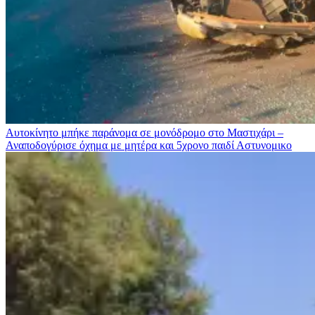
Αυτοκίνητο μπήκε παράνομα σε μονόδρομο στο Μαστιχάρι –
Αναποδογύρισε όχημα με μητέρα και 5χρονο παιδί
Αστυνομικο