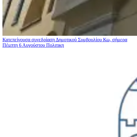
Κατεπείγουσα συνεδρίαση Δημοτικού Συμβουλίου Κω, σήμερα
Πέμπτη 6 Αυγούστου
Πολιτικη