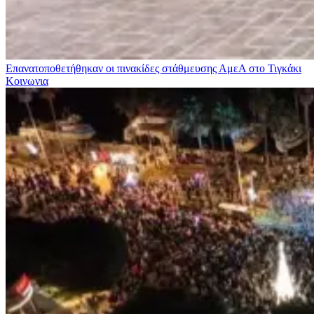
Επανατοποθετήθηκαν οι πινακίδες στάθμευσης ΑμεΑ στο Τιγκάκι
Κοινωνια