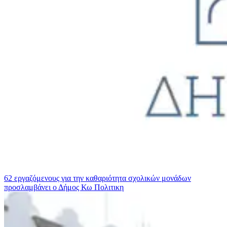
62 εργαζόμενους για την καθαριότητα σχολικών μονάδων
προσλαμβάνει ο Δήμος Κω
Πολιτικη