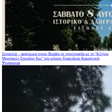
Συναυλία – αφιέρωμα στους Beatles σε συνεργασία με το ''Κέντρο
Μουσικών Σπουδών Κω'' του κύριου Τσαμπίκου Καματερού
Ψυχαγωγια