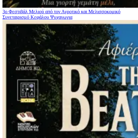
3ο Φεστιβάλ Μελιού από τον Αγροτικό και Μελισσοκομικό
Συνεταιρισμό Κεφάλου
Ψυχαγωγια