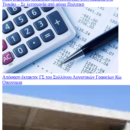
Τιγκάκι – Σε λειτουργία από αύριο
Πολιτικη
Απόφαση έκτακτης ΓΣ του Συλλόγου Λογιστικών Γραφείων Κω
Οικονομια