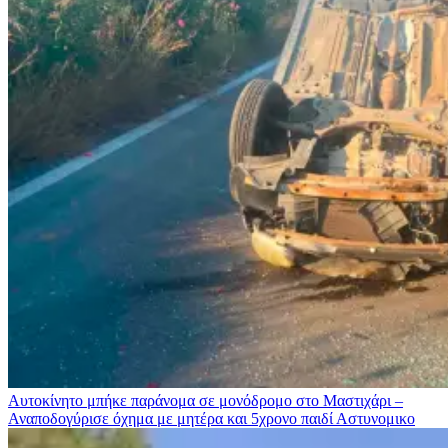
Αυτοκίνητο μπήκε παράνομα σε μονόδρομο στο Μαστιχάρι –
Αναποδογύρισε όχημα με μητέρα και 5χρονο παιδί
Αστυνομικο