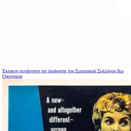
Έκτακτη συνάντηση της διοίκησης του Εμπορικού Συλλόγου Κω
Οικονομια