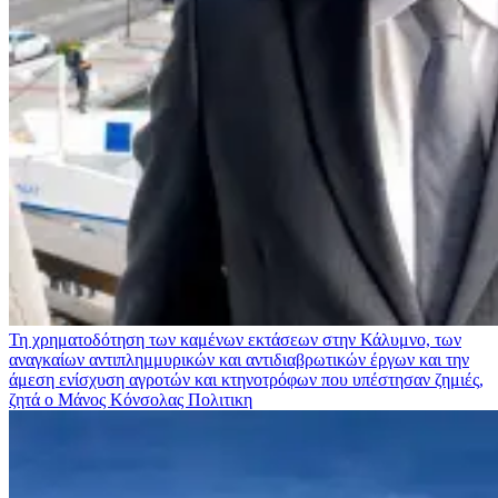
Τη χρηματοδότηση των καμένων εκτάσεων στην Κάλυμνο, των
αναγκαίων αντιπλημμυρικών και αντιδιαβρωτικών έργων και την
άμεση ενίσχυση αγροτών και κτηνοτρόφων που υπέστησαν ζημιές,
ζητά ο Μάνος Κόνσολας
Πολιτικη