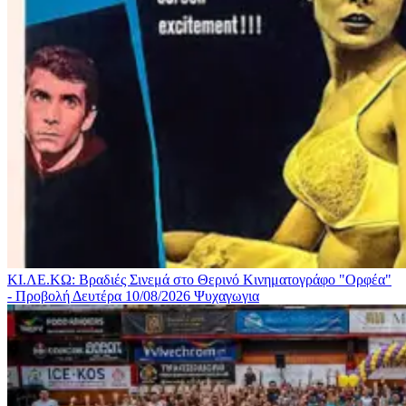
ΚΙ.ΛΕ.ΚΩ: Βραδιές Σινεμά στο Θερινό Κινηματογράφο "Ορφέα"
- Προβολή Δευτέρα 10/08/2026
Ψυχαγωγια