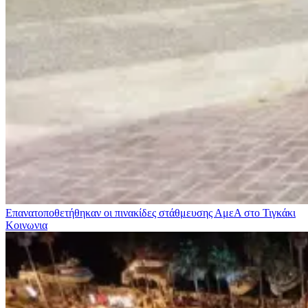
Επανατοποθετήθηκαν οι πινακίδες στάθμευσης ΑμεΑ στο Τιγκάκι
Κοινωνια