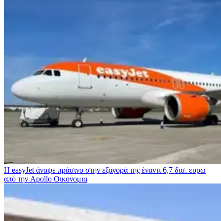
Η easyJet άναψε πράσινο στην εξαγορά της έναντι 6,7 δισ. ευρώ
από την Apollo
Οικονομια