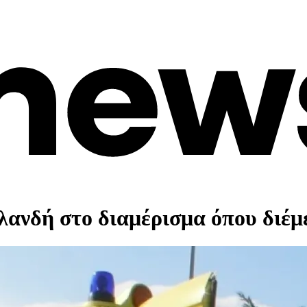
ανδή στο διαμέρισμα όπου διέμ