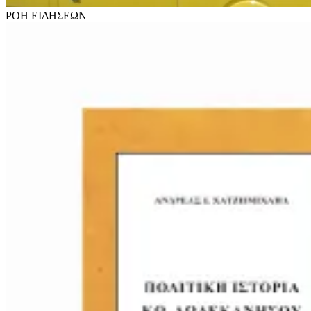
ΡΟΗ
ΕΙΔΗΣΕΩΝ