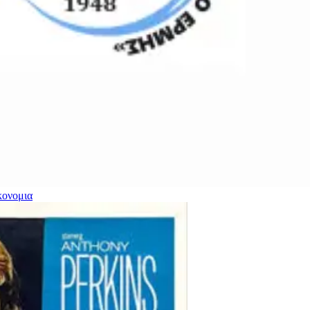
κονομια