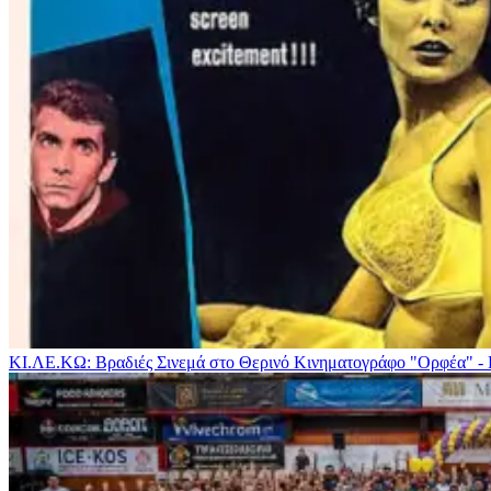
ΚΙ.ΛΕ.ΚΩ: Βραδιές Σινεμά στο Θερινό Κινηματογράφο "Ορφέα" -