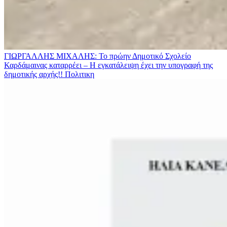
ΓΙΩΡΓΑΛΛΗΣ ΜΙΧΑΛΗΣ: Το πρώην Δημοτικό Σχολείο
Καρδάμαινας καταρρέει – Η εγκατάλειψη έχει την υπογραφή της
δημοτικής αρχής!!
Πολιτικη