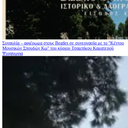
Συναυλία – αφιέρωμα στους Beatles σε συνεργασία με το ''Κέντρο
Μουσικών Σπουδών Κω'' του κύριου Τσαμπίκου Καματερού
Ψυχαγωγια