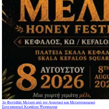
3ο Φεστιβάλ Μελιού από τον Αγροτικό και Μελισσοκομικό
Συνεταιρισμό Κεφάλου
Ψυχαγωγια