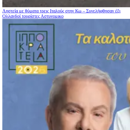
Ληστεία με θύματα τρεις Ιταλούς στην Κω – Συνελήφθησαν έξι
Ολλανδοί τουρίστες
Αστυνομικο