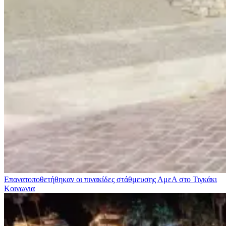
Επανατοποθετήθηκαν οι πινακίδες στάθμευσης ΑμεΑ στο Τιγκάκι
Κοινωνια