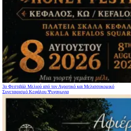
3ο Φεστιβάλ Μελιού από τον Αγροτικό και Μελισσοκομικό
Συνεταιρισμό Κεφάλου
Ψυχαγωγια