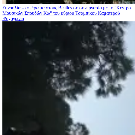
Συναυλία – αφιέρωμα στους Beatles σε συνεργασία με το ''Κέντρο
Μουσικών Σπουδών Κω'' του κύριου Τσαμπίκου Καματερού
Ψυχαγωγια