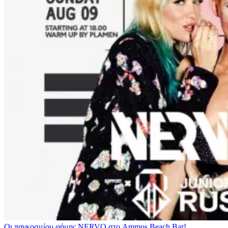
Οι παγκοσμίου φήμης NERVO στο Ammos Beach Bar!