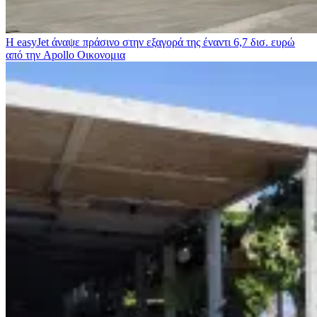
Η easyJet άναψε πράσινο στην εξαγορά της έναντι 6,7 δισ. ευρώ
από την Apollo
Οικονομια