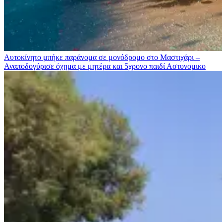
Αυτοκίνητο μπήκε παράνομα σε μονόδρομο στο Μαστιχάρι –
Αναποδογύρισε όχημα με μητέρα και 5χρονο παιδί
Αστυνομικο