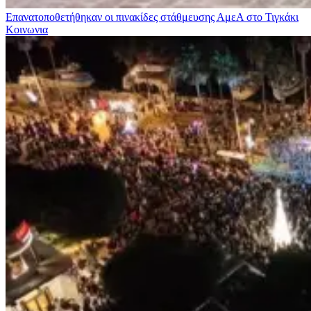
Επανατοποθετήθηκαν οι πινακίδες στάθμευσης ΑμεΑ στο Τιγκάκι
Κοινωνια