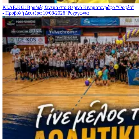
ΚΙ.ΛΕ.ΚΩ: Βραδιές Σινεμά στο Θερινό Κινηματογράφο "Ορφέα"
- Προβολή Δευτέρα 10/08/2026
Ψυχαγωγια