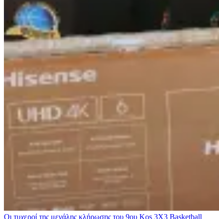
Οι τυχεροί της μεγάλης κλήρωσης του 9ου Kos 3X3 Basketball