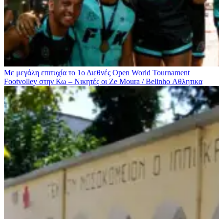
Με μεγάλη επιτυχία το 1ο Διεθνές Open World Tournament
Footvolley στην Κω – Νικητές οι Ze Moura / Βelinho
Αθλητικα