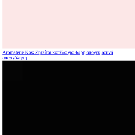
Aromaterie Kos: Ζητείται κοπέλα για 4ωρη απογευματινή
απασχόληση