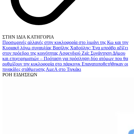
ΣΤΗΝ ΙΔΙΑ ΚΑΤΗΓΟΡΙΑ
Προσωρινές αλλαγές στην κυκλοφορία στο λιμάνι της Κω και την
Κυριακή λόγω συναυλίας
Βασίλης Χαδούλης: Ένα μπράβο αξίζει
στον πρόεδρο της κοινότητας Ασφενδιού
Ζιά: Συνάντηση Δήμου
και επιχειρηματιών – Πρόταση για πρόσληψη δύο ατόμων που θα
ρυθμίζουν την κυκλοφορία στο πάρκινγκ
Επανατοποθετήθηκαν οι
πινακίδες στάθμευσης ΑμεΑ στο Τιγκάκι
ΡΟΗ ΕΙΔΗΣΕΩΝ