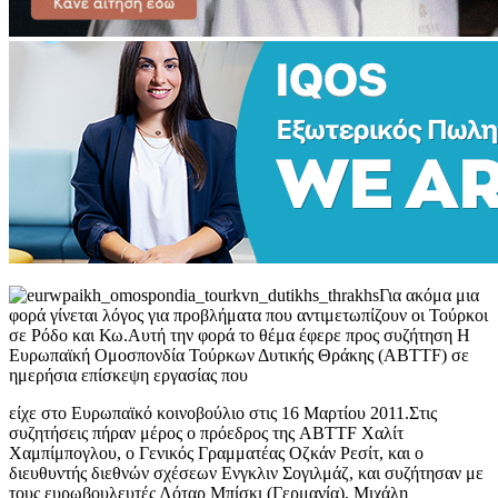
Για ακόμα μια
φορά γίνεται λόγος για προβλήματα που αντιμετωπίζουν οι Τούρκοι
σε Ρόδο και Κω.Αυτή την φορά το θέμα έφερε προς συζήτηση Η
Ευρωπαϊκή Ομοσπονδία Τούρκων Δυτικής Θράκης (ABTTF) σε
ημερήσια επίσκεψη εργασίας που
είχε στο Ευρωπαϊκό κοινοβούλιο στις 16 Μαρτίου 2011.Στις
συζητήσεις πήραν μέρος ο πρόεδρος της ABTTF Χαλίτ
Χαμπίμπογλου, ο Γενικός Γραμματέας Οζκάν Ρεσίτ, και ο
διευθυντής διεθνών σχέσεων Ενγκλιν Σογιλμάζ, και συζήτησαν με
τους ευρωβουλευτές Λόταρ Μπίσκι (Γερμανία), Μιχάλη