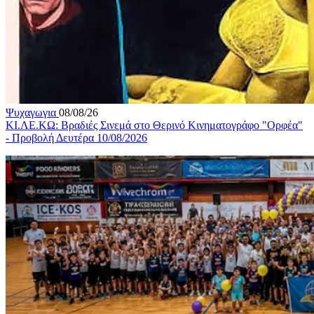
Ψυχαγωγια
08/08/26
ΚΙ.ΛΕ.ΚΩ: Βραδιές Σινεμά στο Θερινό Κινηματογράφο "Ορφέα"
- Προβολή Δευτέρα 10/08/2026