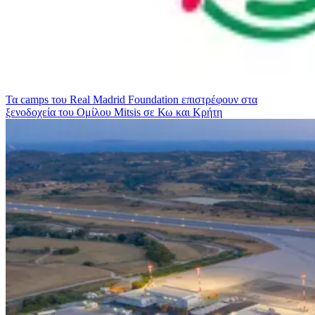
Τα camps του Real Madrid Foundation επιστρέφουν στα
ξενοδοχεία του Ομίλου Mitsis σε Κω και Κρήτη