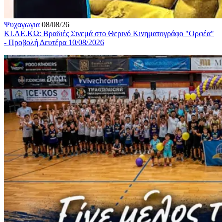
Ψυχαγωγια
08/08/26
ΚΙ.ΛΕ.ΚΩ: Βραδιές Σινεμά στο Θερινό Κινηματογράφο "Ορφέα"
- Προβολή Δευτέρα 10/08/2026