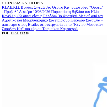
ΣΤΗΝ ΙΔΙΑ ΚΑΤΗΓΟΡΙΑ
ΚΙ.ΛΕ.ΚΩ: Βραδιές Σινεμά στο Θερινό Κινηματογράφο "Ορφέα"
- Προβολή Δευτέρα 10/08/2026
Παρουσίαση Βιβλίου του Ηλία
Κανέλλη «Κι αυτοί είναι η Ελλάδα»
3ο Φεστιβάλ Μελιού από τον
Αγροτικό και Μελισσοκομικό Συνεταιρισμό Κεφάλου
Συναυλία –
αφιέρωμα στους Beatles σε συνεργασία με το ''Κέντρο Μουσικών
Σπουδών Κω'' του κύριου Τσαμπίκου Καματερού
ΡΟΗ ΕΙΔΗΣΕΩΝ