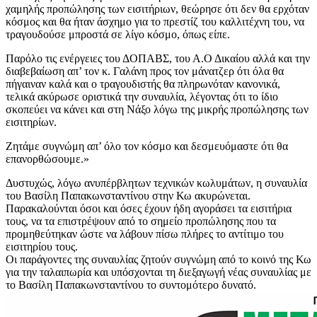
χαμηλής προπώλησης των εισιτήριων, θεώρησε ότι δεν θα ερχόταν
κόσμος και θα ήταν άσχημο για το πρεστίζ του καλλιτέχνη του, να
τραγουδούσε μπροστά σε λίγο κόσμο, όπως είπε.
Παρόλο τις ενέργειες του ΔΟΠΑΒΣ, του Α.Ο Δικαίου αλλά και την
διαβεβαίωση απ’ τον κ. Γαλάνη προς τον μάνατζερ ότι όλα θα
πήγαιναν καλά και ο τραγουδιστής θα πληρωνόταν κανονικά,
τελικά ακύρωσε οριστικά την συναυλία, λέγοντας ότι το ίδιο
σκοπεύει να κάνει και στη Νάξο λόγω της μικρής προπώλησης των
εισιτηρίων.
Ζητάμε συγνώμη απ’ όλο τον κόσμο και δεσμευόμαστε ότι θα
επανορθώσουμε.»
Δυστυχώς, λόγω ανυπέρβλητων τεχνικών κωλυμάτων, η συναυλία
του Βασίλη Παπακωνσταντίνου στην Κω ακυρώνεται.
Παρακαλούνται όσοι και όσες έχουν ήδη αγοράσει τα εισιτήρια
τους, να τα επιστρέψουν από το σημείο προπώλησης που τα
προμηθεύτηκαν ώστε να λάβουν πίσω πλήρες το αντίτιμο του
εισιτηρίου τους.
Οι παράγοντες της συναυλίας ζητούν συγνώμη από το κοινό της Κω
για την ταλαιπωρία και υπόσχονται τη διεξαγωγή νέας συναυλίας με
το Βασίλη Παπακωνσταντίνου το συντομότερο δυνατό.