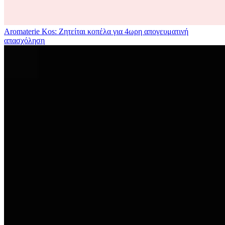
Aromaterie Kos: Ζητείται κοπέλα για 4ωρη απογευματινή
απασχόληση