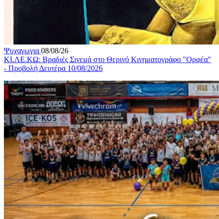
Ψυχαγωγια
08/08/26
ΚΙ.ΛΕ.ΚΩ: Βραδιές Σινεμά στο Θερινό Κινηματογράφο "Ορφέα"
- Προβολή Δευτέρα 10/08/2026