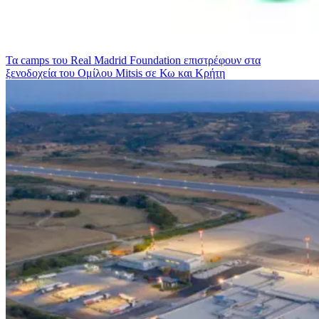
Τα camps του Real Madrid Foundation επιστρέφουν στα
ξενοδοχεία του Ομίλου Mitsis σε Κω και Κρήτη