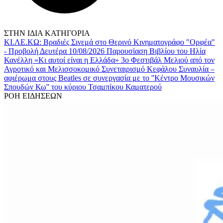
ΣΤΗΝ ΙΔΙΑ ΚΑΤΗΓΟΡΙΑ
ΚΙ.ΛΕ.ΚΩ: Βραδιές Σινεμά στο Θερινό Κινηματογράφο "Ορφέα"
- Προβολή Δευτέρα 10/08/2026
Παρουσίαση Βιβλίου του Ηλία
Κανέλλη «Κι αυτοί είναι η Ελλάδα»
3ο Φεστιβάλ Μελιού από τον
Αγροτικό και Μελισσοκομικό Συνεταιρισμό Κεφάλου
Συναυλία –
αφιέρωμα στους Beatles σε συνεργασία με το ''Κέντρο Μουσικών
Σπουδών Κω'' του κύριου Τσαμπίκου Καματερού
ΡΟΗ ΕΙΔΗΣΕΩΝ