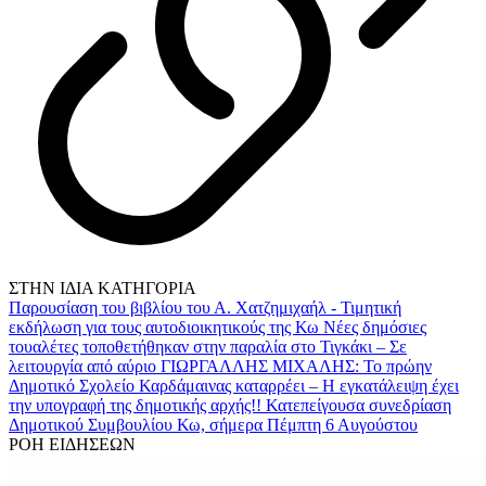
ΣΤΗΝ ΙΔΙΑ ΚΑΤΗΓΟΡΙΑ
Παρουσίαση του βιβλίου του Α. Χατζημιχαήλ - Τιμητική
εκδήλωση για τους αυτοδιοικητικούς της Κω
Νέες δημόσιες
τουαλέτες τοποθετήθηκαν στην παραλία στο Τιγκάκι – Σε
λειτουργία από αύριο
ΓΙΩΡΓΑΛΛΗΣ ΜΙΧΑΛΗΣ: Το πρώην
Δημοτικό Σχολείο Καρδάμαινας καταρρέει – Η εγκατάλειψη έχει
την υπογραφή της δημοτικής αρχής!!
Κατεπείγουσα συνεδρίαση
Δημοτικού Συμβουλίου Κω, σήμερα Πέμπτη 6 Αυγούστου
ΡΟΗ ΕΙΔΗΣΕΩΝ