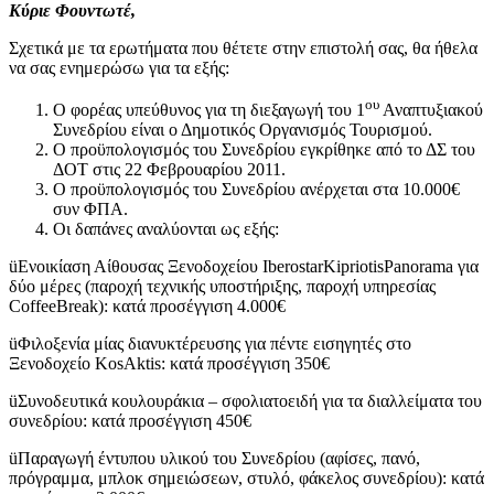
Κύριε Φουντωτέ,
Σχετικά με τα ερωτήματα που θέτετε στην επιστολή σας, θα ήθελα
να σας ενημερώσω για τα εξής:
ου
Ο φορέας υπεύθυνος για τη διεξαγωγή του 1
Αναπτυξιακού
Συνεδρίου είναι ο Δημοτικός Οργανισμός Τουρισμού.
Ο προϋπολογισμός του Συνεδρίου εγκρίθηκε από το ΔΣ του
ΔΟΤ στις 22 Φεβρουαρίου 2011.
Ο προϋπολογισμός του Συνεδρίου ανέρχεται στα 10.000€
συν ΦΠΑ.
Οι δαπάνες αναλύονται ως εξής:
ü
Ενοικίαση Αίθουσας Ξενοδοχείου
Iberostar
Kipriotis
Panorama
για
δύο μέρες (παροχή τεχνικής υποστήριξης, παροχή υπηρεσίας
Coffee
Break
): κατά προσέγγιση 4.000€
ü
Φιλοξενία μίας διανυκτέρευσης για πέντε εισηγητές στο
Ξενοδοχείο
Kos
Aktis
: κατά προσέγγιση 350€
ü
Συνοδευτικά κουλουράκια – σφολιατοειδή για τα διαλλείματα του
συνεδρίου: κατά προσέγγιση 450€
ü
Παραγωγή έντυπου υλικού του Συνεδρίου (αφίσες, πανό,
πρόγραμμα, μπλοκ σημειώσεων, στυλό, φάκελος συνεδρίου): κατά