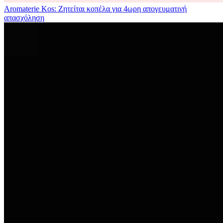
Aromaterie Kos: Ζητείται κοπέλα για 4ωρη απογευματινή
απασχόληση