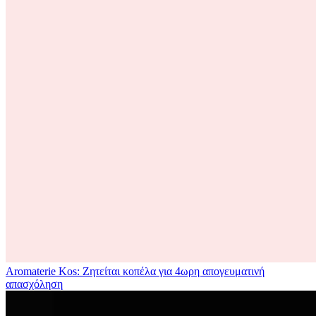
Aromaterie Kos: Ζητείται κοπέλα για 4ωρη απογευματινή
απασχόληση