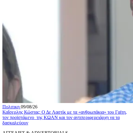
Πολιτικη
09/08/26
Καΐσερλης Κώστας: Ο Δε Λαστίκ με τα «ανθρωπάκια» του Γαϊτη,
τον προϊστάμενο της ΚΩΑΝ και τον αντιπεριφερειάρχη να τα
δασκαλεύουν
ΑΓΓΕΛΙΕΣ & ADVERTORIALS