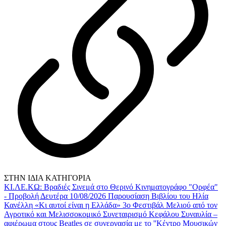
ΣΤΗΝ ΙΔΙΑ ΚΑΤΗΓΟΡΙΑ
ΚΙ.ΛΕ.ΚΩ: Βραδιές Σινεμά στο Θερινό Κινηματογράφο "Ορφέα"
- Προβολή Δευτέρα 10/08/2026
Παρουσίαση Βιβλίου του Ηλία
Κανέλλη «Κι αυτοί είναι η Ελλάδα»
3ο Φεστιβάλ Μελιού από τον
Αγροτικό και Μελισσοκομικό Συνεταιρισμό Κεφάλου
Συναυλία –
αφιέρωμα στους Beatles σε συνεργασία με το ''Κέντρο Μουσικών