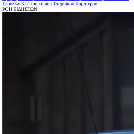
Σπουδών Κω'' του κύριου Τσαμπίκου Καματερού
ΡΟΗ ΕΙΔΗΣΕΩΝ