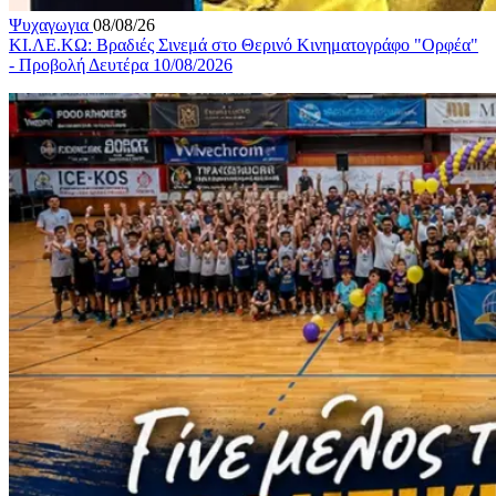
Ψυχαγωγια
08/08/26
ΚΙ.ΛΕ.ΚΩ: Βραδιές Σινεμά στο Θερινό Κινηματογράφο "Ορφέα"
- Προβολή Δευτέρα 10/08/2026