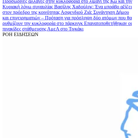
Προσωρινές αλλαγές στην κυκλοφορία στο λιμάνι της Κω και την
Κυριακή λόγω συναυλίας
Βασίλης Χαδούλης: Ένα μπράβο αξίζει
στον πρόεδρο της κοινότητας Ασφενδιού
Ζιά: Συνάντηση Δήμου
και επιχειρηματιών – Πρόταση για πρόσληψη δύο ατόμων που θα
ρυθμίζουν την κυκλοφορία στο πάρκινγκ
Επανατοποθετήθηκαν οι
πινακίδες στάθμευσης ΑμεΑ στο Τιγκάκι
ΡΟΗ ΕΙΔΗΣΕΩΝ