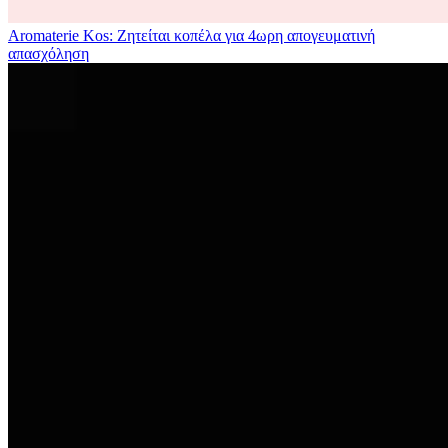
Aromaterie Kos: Ζητείται κοπέλα για 4ωρη απογευματινή
απασχόληση