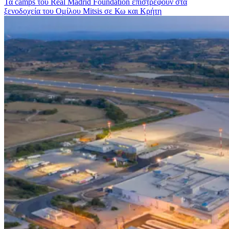
Τα camps του Real Madrid Foundation επιστρέφουν στα
ξενοδοχεία του Ομίλου Mitsis σε Κω και Κρήτη