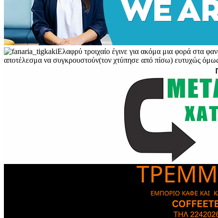
Ελαφρύ τροιχαίο έγινε για ακόμα μια φορά στα φα
αποτέλεσμα να συγκρουστούν(τον χτύπησε από πίσω) ευτυχώς όμως χω