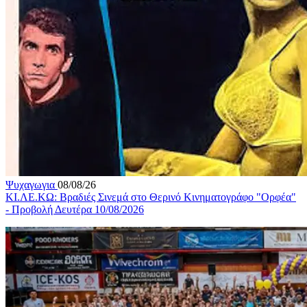
Ψυχαγωγια
08/08/26
ΚΙ.ΛΕ.ΚΩ: Βραδιές Σινεμά στο Θερινό Κινηματογράφο "Ορφέα"
- Προβολή Δευτέρα 10/08/2026