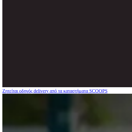
Ζητείται οδηγός delivery από τα καταστήματα SCOOPS