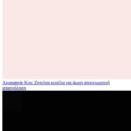
Aromaterie Kos: Ζητείται κοπέλα για 4ωρη απογευματινή
απασχόληση