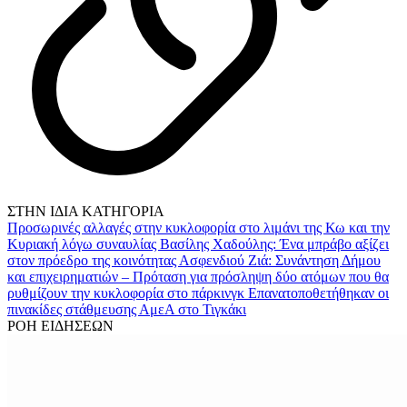
ΣΤΗΝ ΙΔΙΑ ΚΑΤΗΓΟΡΙΑ
Προσωρινές αλλαγές στην κυκλοφορία στο λιμάνι της Κω και την
Κυριακή λόγω συναυλίας
Βασίλης Χαδούλης: Ένα μπράβο αξίζει
στον πρόεδρο της κοινότητας Ασφενδιού
Ζιά: Συνάντηση Δήμου
και επιχειρηματιών – Πρόταση για πρόσληψη δύο ατόμων που θα
ρυθμίζουν την κυκλοφορία στο πάρκινγκ
Επανατοποθετήθηκαν οι
πινακίδες στάθμευσης ΑμεΑ στο Τιγκάκι
ΡΟΗ ΕΙΔΗΣΕΩΝ