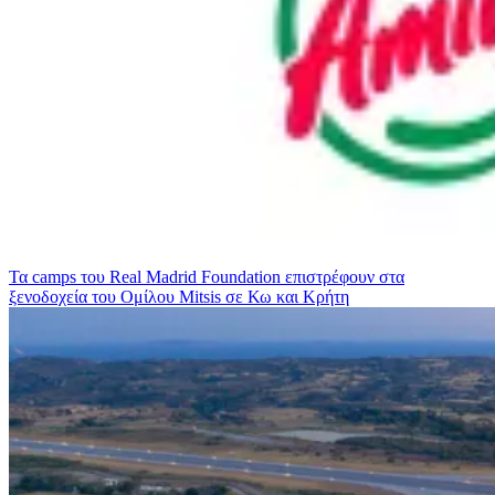
Τα camps του Real Madrid Foundation επιστρέφουν στα
ξενοδοχεία του Ομίλου Mitsis σε Κω και Κρήτη