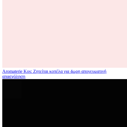
Aromaterie Kos: Ζητείται κοπέλα για 4ωρη απογευματινή
απασχόληση