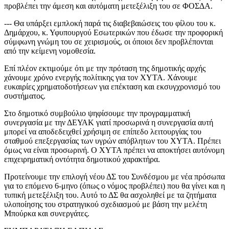
προβλέπει την άμεση και αυτόματη μετεξέλιξη του σε ΦΟΣΔΑ.
--- Θα υπάρξει εμπλοκή παρά τις διαβεβαιώσεις του φίλου του κ.
Δημάρχου, κ. Υφυπουργού Εσωτερικών που έδωσε την προφορική
σύμφωνη γνώμη του σε χειρισμούς, οι όποιοι δεν προβλέπονται
από την κείμενη νομοθεσία.
Επί πλέον εκτιμούμε ότι με την πρόταση της δημοτικής αρχής
χάνουμε χρόνο ενεργής πολίτικης για τον ΧΥΤΑ. Χάνουμε
ευκαιρίες χρηματοδοτήσεων για επέκταση και εκσυγχρονισμό του
συστήματος.
Στο δημοτικό συμβούλιο ψηφίσουμε την προγραμματική
συνεργασία με την ΔΕΥΑΚ γιατί προσωρινά η συνεργασία αυτή
μπορεί να αποδεδειχθεί χρήσιμη σε επίπεδο λειτουργίας του
σταθμού επεξεργασίας των υγρών απόβλητων του ΧΥΤΑ. Πρέπει
όμως να είναι προσωρινή. Ο ΧΥΤΑ πρέπει να αποκτήσει αυτόνομη
επιχειρηματική οντότητα δημοτικού χαρακτήρα.
Προτείνουμε την επιλογή νέου ΔΣ του Συνδέσμου με νέα πρόσωπα
για το επόμενο 6-μηνο (όπως ο νόμος προβλέπει) που θα γίνει και η
τυπική μετεξέλιξη του. Αυτό το ΔΣ θα ασχοληθεί με τα ζητήματα
υλοποίησης του στρατηγικού σχεδιασμού με βάση την μελέτη
Μπούρκα και συνεργάτες.