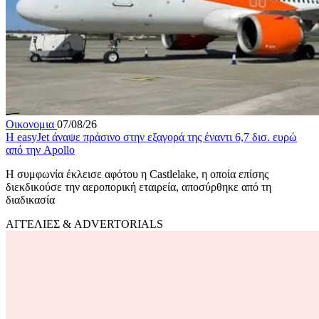
Οικονομια
07/08/26
Η easyJet άναψε πράσινο στην εξαγορά της έναντι 6,7 δισ. ευρώ
από την Apollo
Η συμφωνία έκλεισε αφότου η Castlelake, η οποία επίσης
διεκδικούσε την αεροπορική εταιρεία, αποσύρθηκε από τη
διαδικασία
ΑΓΓΕΛΙΕΣ & ADVERTORIALS