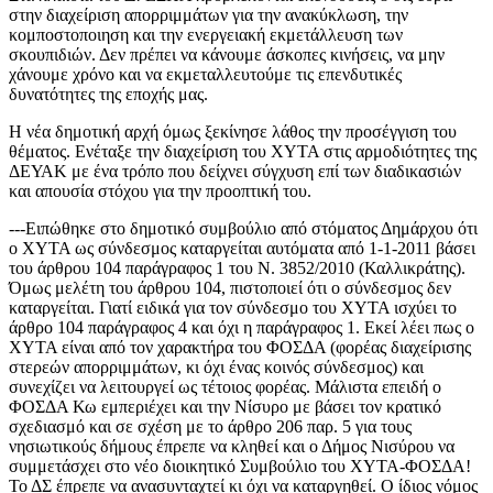
στην διαχείριση απορριμμάτων για την ανακύκλωση, την
κομποστοποιηση και την ενεργειακή εκμετάλλευση των
σκουπιδιών. Δεν πρέπει να κάνουμε άσκοπες κινήσεις, να μην
χάνουμε χρόνο και να εκμεταλλευτούμε τις επενδυτικές
δυνατότητες της εποχής μας.
Η νέα δημοτική αρχή όμως ξεκίνησε λάθος την προσέγγιση του
θέματος. Ενέταξε την διαχείριση του ΧΥΤΑ στις αρμοδιότητες της
ΔΕΥΑΚ με ένα τρόπο που δείχνει σύγχυση επί των διαδικασιών
και απουσία στόχου για την προοπτική του.
---Ειπώθηκε στο δημοτικό συμβούλιο από στόματος Δημάρχου ότι
ο ΧΥΤΑ ως σύνδεσμος καταργείται αυτόματα από 1-1-2011 βάσει
του άρθρου 104 παράγραφος 1 του N. 3852/2010 (Καλλικράτης).
Όμως μελέτη του άρθρου 104, πιστοποιεί ότι ο σύνδεσμος δεν
καταργείται. Γιατί ειδικά για τον σύνδεσμο του ΧΥΤΑ ισχύει το
άρθρο 104 παράγραφος 4 και όχι η παράγραφος 1. Εκεί λέει πως ο
ΧΥΤΑ είναι από τον χαρακτήρα του ΦΟΣΔΑ (φορέας διαχείρισης
στερεών απορριμμάτων, κι όχι ένας κοινός σύνδεσμος) και
συνεχίζει να λειτουργεί ως τέτοιος φορέας. Μάλιστα επειδή ο
ΦΟΣΔΑ Κω εμπεριέχει και την Νίσυρο με βάσει τον κρατικό
σχεδιασμό και σε σχέση με το άρθρο 206 παρ. 5 για τους
νησιωτικούς δήμους έπρεπε να κληθεί και ο Δήμος Νισύρου να
συμμετάσχει στο νέο διοικητικό Συμβούλιο του ΧΥΤΑ-ΦΟΣΔΑ!
Το ΔΣ έπρεπε να ανασυνταχτεί κι όχι να καταργηθεί. Ο ίδιος νόμος