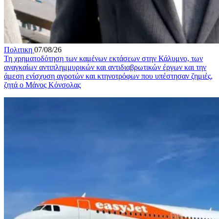
Πολιτικη
07/08/26
Τη χρηματοδότηση των καμένων εκτάσεων στην Κάλυμνο, των
αναγκαίων αντιπλημμυρικών και αντιδιαβρωτικών έργων και την
άμεση ενίσχυση αγροτών και κτηνοτρόφων που υπέστησαν ζημιές,
ζητά ο Μάνος Κόνσολας