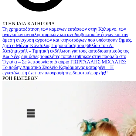
ΣΤΗΝ ΙΔΙΑ ΚΑΤΗΓΟΡΙΑ
Τη χρηματοδότηση των καμένων εκτάσεων στην Κάλυμνο, των
αναγκαίων αντιπλημμυρικών και αντιδιαβρωτικών έργων και την
άμεση ενίσχυση αγροτών και κτηνοτρόφων που υπέστησαν ζημιές,
ζητά ο Μάνος Κόνσολας
Παρουσίαση του βιβλίου του Α.
Χατζημιχαήλ - Τιμητική εκδήλωση για τους αυτοδιοικητικούς της
Κω
Νέες δημόσιες τουαλέτες τοποθετήθηκαν στην παραλία στο
Τιγκάκι – Σε λειτουργία από αύριο
ΓΙΩΡΓΑΛΛΗΣ ΜΙΧΑΛΗΣ:
Το πρώην Δημοτικό Σχολείο Καρδάμαινας καταρρέει – Η
εγκατάλειψη έχει την υπογραφή της δημοτικής αρχής!!
ΡΟΗ ΕΙΔΗΣΕΩΝ