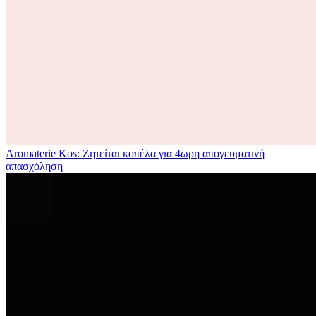
Aromaterie Kos: Ζητείται κοπέλα για 4ωρη απογευματινή
απασχόληση