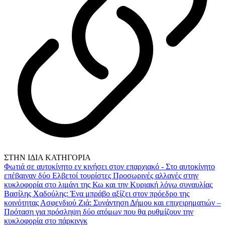
ΣΤΗΝ ΙΔΙΑ ΚΑΤΗΓΟΡΙΑ
Φωτιά σε αυτοκίνητο εν κινήσει στον επαρχιακό - Στο αυτοκίνητο
επέβαιναν δύο Ελβετοί τουρίστες
Προσωρινές αλλαγές στην
κυκλοφορία στο λιμάνι της Κω και την Κυριακή λόγω συναυλίας
Βασίλης Χαδούλης: Ένα μπράβο αξίζει στον πρόεδρο της
κοινότητας Ασφενδιού
Ζιά: Συνάντηση Δήμου και επιχειρηματιών –
Πρόταση για πρόσληψη δύο ατόμων που θα ρυθμίζουν την
κυκλοφορία στο πάρκινγκ